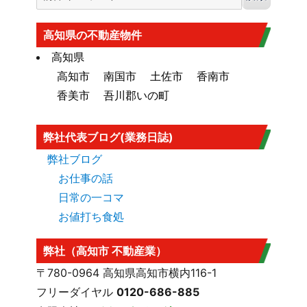
香南市の海抜（標高）
はこちら
大規模盛土造成地
高知市大規模盛土造成地マップ
はこち
高知県の不動産物件
ら
高知県
高知市
南国市
土佐市
香南市
香美市
吾川郡いの町
弊社代表ブログ(業務日誌)
弊社ブログ
お仕事の話
日常の一コマ
お値打ち食処
弊社（高知市 不動産業）
〒780-0964 高知県高知市横内116-1
フリーダイヤル
0120-686-885