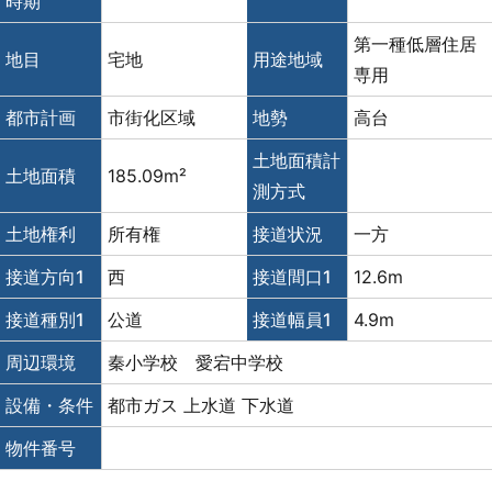
時期
第一種低層住居
地目
宅地
用途地域
専用
都市計画
市街化区域
地勢
高台
土地面積計
土地面積
185.09m²
測方式
土地権利
所有権
接道状況
一方
接道方向1
西
接道間口1
12.6m
接道種別1
公道
接道幅員1
4.9m
周辺環境
秦小学校 愛宕中学校
設備・条件
都市ガス
上水道
下水道
物件番号