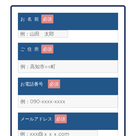
お 名 前
必須
ご 住 所
必須
お電話番号
必須
メールアドレス
必須