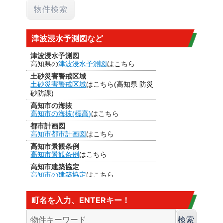
津波浸水予測図など
津波浸水予測図
高知県の
津波浸水予測図
はこちら
土砂災害警戒区域
土砂災害警戒区域
はこちら(高知県 防災
砂防課)
高知市の海抜
高知市の海抜(標高)
はこちら
都市計画図
高知市都市計画図
はこちら
高知市景観条例
高知市景観条例
はこちら
高知市建築協定
高知市の建築協定
はこちら
建法22条区域
高知市の
建法22条区域
はこちら・・・
町名を入力、ENTERキー！
カヤ葺き、ログハウスはダメ
香南市の海抜