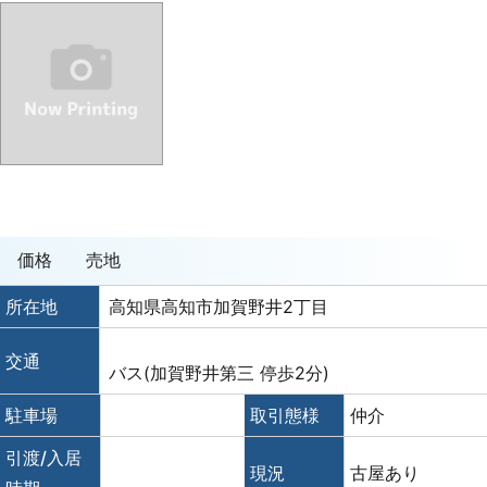
価格
売地
所在地
高知県高知市加賀野井2丁目
交通
バス(加賀野井第三 停歩2分)
駐車場
取引態様
仲介
引渡/入居
現況
古屋あり