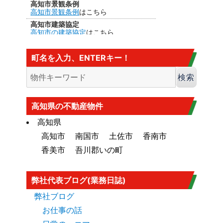
高知市景観条例
高知市景観条例
はこちら
高知市建築協定
高知市の建築協定
はこちら
建法22条区域
高知市の
建法22条区域
はこちら・・・
町名を入力、ENTERキー！
カヤ葺き、ログハウスはダメ
香南市の海抜
香南市の海抜（標高）
はこちら
大規模盛土造成地
高知市大規模盛土造成地マップ
はこち
高知県の不動産物件
ら
高知県
高知市
南国市
土佐市
香南市
香美市
吾川郡いの町
弊社代表ブログ(業務日誌)
弊社ブログ
お仕事の話