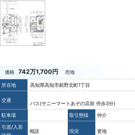
742万1,700円
価格
売地
所在地
高知県高知市薊野北町1丁目
交通
バス(サニーマートあぞの店前 停歩3分)
駐車場
取引態様
仲介
引渡/入居
相談
現況
更地