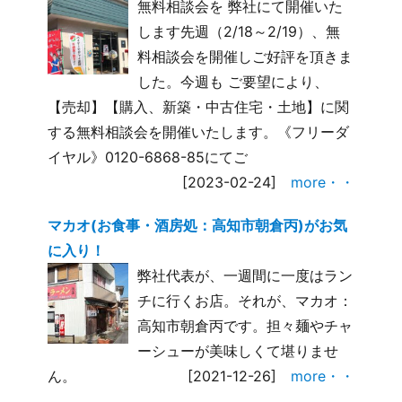
無料相談会を 弊社にて開催いた
します先週（2/18～2/19）、無
料相談会を開催しご好評を頂きま
した。今週も ご要望により、
【売却】【購入、新築・中古住宅・土地】に関
する無料相談会を開催いたします。《フリーダ
イヤル》0120-6868-85にてご
[2023-02-24]
more・・
マカオ(お食事・酒房処：高知市朝倉丙)がお気
に入り！
弊社代表が、一週間に一度はラン
チに行くお店。それが、マカオ：
高知市朝倉丙です。担々麺やチャ
ーシューが美味しくて堪りませ
ん。
[2021-12-26]
more・・