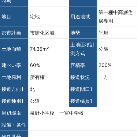
時期
第一種中高層住
地目
宅地
用途地域
居専用
都市計画
市街化区域
地勢
平坦
土地面積計
土地面積
74.35m²
公簿
測方式
建ぺい率
60%
容積率
200%
土地権利
所有権
接道状況
一方
接道方向1
北
接道間口1
接道種別1
公道
接道幅員1
周辺環境
泉野小学校 一宮中学校
設備・条件
物件番号