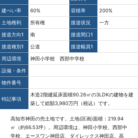
建ぺい率
60%
容積率
200%
土地権利
所有権
接道状況
一方
接道方向1
南
接道間口1
接道種別1
公道
接道幅員1
周辺環境
神田小学校 西部中学校
設備・条件
物件番号
木造2階建延床面積90.26㎡の3LDKの建物を建
特記事項
築して総額3,980万円（税込）です。
高知市神田の売土地です。土地(区画)面積：219.94
㎡（約66.53坪）。周辺環境は、神田小学校、西部中
学校、エースワン神田店、ダイレックス神田店。高