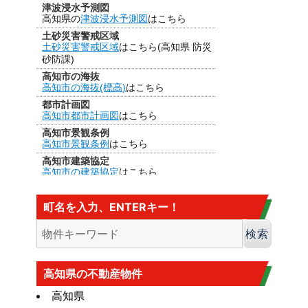
津波浸水予測図
高知県の
津波浸水予測図
はこちら
土砂災害警戒区域
土砂災害警戒区域
はこちら(高知県 防災
砂防課)
高知市の海抜
高知市の海抜(標高)
はこちら
都市計画図
高知市都市計画図
はこちら
高知市景観条例
高知市景観条例
はこちら
高知市建築協定
高知市の建築協定
はこちら
建法22条区域
高知市の
建法22条区域
はこちら・・・
町名を入力、ENTERキー！
カヤ葺き、ログハウスはダメ
香南市の海抜
香南市の海抜（標高）
はこちら
大規模盛土造成地
高知市大規模盛土造成地マップ
はこち
高知県の不動産物件
ら
高知県