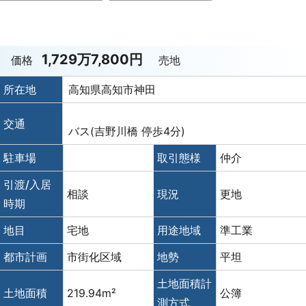
1,729万7,800円
価格
売地
所在地
高知県高知市神田
交通
バス(吉野川橋 停歩4分)
駐車場
取引態様
仲介
引渡/入居
相談
現況
更地
時期
地目
宅地
用途地域
準工業
都市計画
市街化区域
地勢
平坦
土地面積計
土地面積
219.94m²
公簿
測方式