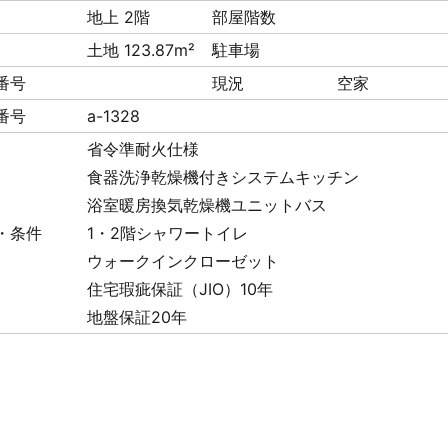
地上 2階
部屋階数
土地 123.87m²
駐車場
番号
現況
空家
番号
a-1328
省令準耐火仕様
食器洗浄乾燥機付きシステムキッチン
浴室暖房換気乾燥機ユニットバス
・条件
1・2階シャワートイレ
ウォークインクローゼット
住宅瑕疵保証（JIO）10年
地盤保証20年