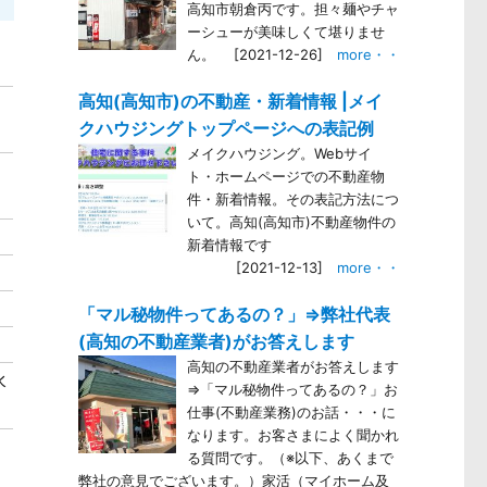
高知市朝倉丙です。担々麺やチャ
ーシューが美味しくて堪りませ
ん。
[2021-12-26]
more・・
高知(高知市)の不動産・新着情報 |メイ
クハウジングトップページへの表記例
メイクハウジング。Webサイ
ト・ホームページでの不動産物
件・新着情報。その表記方法につ
いて。高知(高知市)不動産物件の
新着情報です
[2021-12-13]
more・・
「マル秘物件ってあるの？」⇒弊社代表
(高知の不動産業者)がお答えします
高知の不動産業者がお答えします
水
⇒「マル秘物件ってあるの？」お
仕事(不動産業務)のお話・・・に
なります。お客さまによく聞かれ
る質問です。（※以下、あくまで
弊社の意見でございます。）家活（マイホーム及