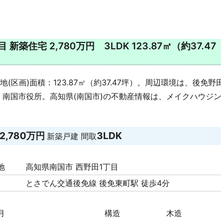
住宅 2,780万円 3LDK 123.87㎡（約37.47
(区画)面積：123.87㎡（約37.47坪）。周辺環境は、後免野
南国市役所。高知県(南国市)の不動産情報は、メイクハウジ
2,780万円
3LDK
新築戸建
間取
地
高知県南国市 西野田1丁目
とさでん交通後免線 後免東町駅 徒歩4分
月
構造
木造