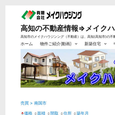
高知の不動産情報⇒メイク
高知市のメイクハウジンング（不動産）は、高知(高知市)の不
ホーム
物件ご紹介(動画)
新築住宅
売買 > 南国市
価格
面積
間取
住所
築年月