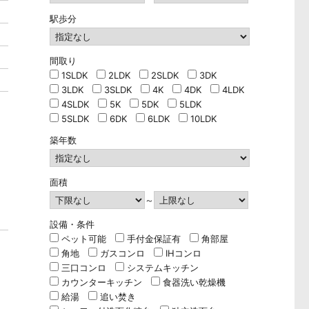
駅歩分
間取り
1SLDK
2LDK
2SLDK
3DK
3LDK
3SLDK
4K
4DK
4LDK
4SLDK
5K
5DK
5LDK
5SLDK
6DK
6LDK
10LDK
築年数
面積
～
設備・条件
ペット可能
手付金保証有
角部屋
角地
ガスコンロ
IHコンロ
三口コンロ
システムキッチン
カウンターキッチン
食器洗い乾燥機
給湯
追い焚き