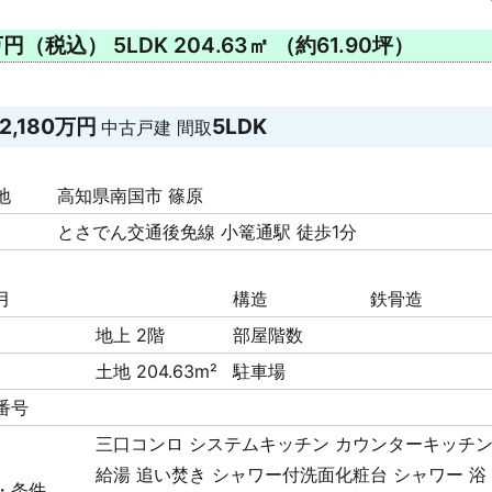
税込） 5LDK 204.63㎡ （約61.90坪）
2,180万円
5LDK
中古戸建
間取
地
高知県南国市 篠原
とさでん交通後免線 小篭通駅 徒歩1分
月
構造
鉄骨造
地上 2階
部屋階数
土地 204.63m²
駐車場
番号
三口コンロ
システムキッチン
カウンターキッチ
給湯
追い焚き
シャワー付洗面化粧台
シャワー
浴
・条件