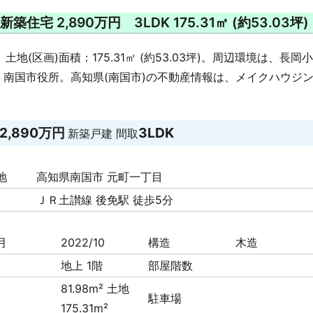
 2,890万円 3LDK 175.31㎡ (約53.03坪)
地(区画)面積：175.31㎡ (約53.03坪)。周辺環境は、長岡
南国市役所。高知県(南国市)の不動産情報は、メイクハウジ
2,890万円
3LDK
新築戸建
間取
地
高知県南国市 元町一丁目
ＪＲ土讃線 後免駅 徒歩5分
月
2022/10
構造
木造
地上 1階
部屋階数
81.98m² 土地
駐車場
175.31m²