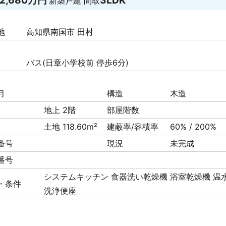
2,680万円
3LDK
新築戸建
間取
地
高知県南国市 田村
バス(日章小学校前 停歩6分)
月
構造
木造
地上 2階
部屋階数
土地 118.60m²
建蔽率/容積率
60% / 200%
番号
現況
未完成
番号
システムキッチン
食器洗い乾燥機
浴室乾燥機
温
・条件
洗浄便座