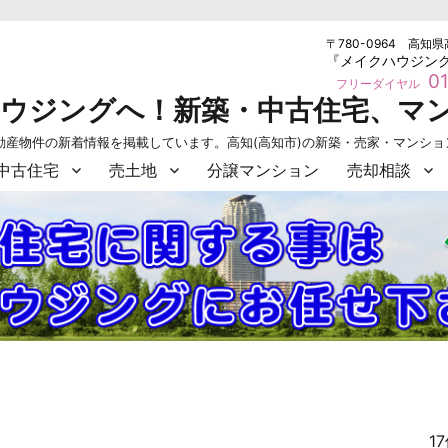
〒780-0964 高知県
『メイクハウジン
01
フリーダイヤル
ハウジングへ！新築・中古住宅、マ
動産物件の新着情報を掲載しています。高知(高知市)の新築・売家・マンシ
中古住宅
売土地
分譲マンション
売却相談
1