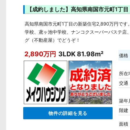
【成約しました】高知県南国市元町1丁目 新築住宅
高知県南国市元町1丁目の新築住宅2,890万円です。土
学校、鳶ヶ池中学校、ナンコクスーパーパステ店、
グ（不動産屋）でどうぞ！
2,890万円
3LDK 81.98m²
価格
所在
交通
築年
階建
物件の詳細を見る
面積