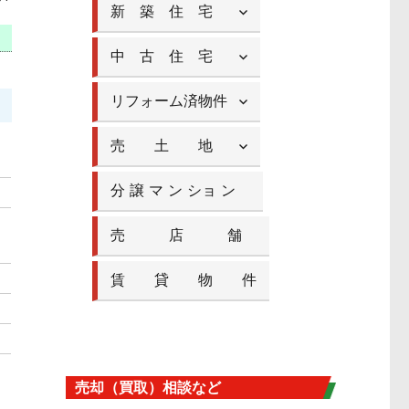
新 築 住 宅
中 古 住 宅
リフォーム済物件
売 土 地
分 譲 マ ン ショ ン
売 店 舗
賃 貸 物 件
ン
売却（買取）相談など