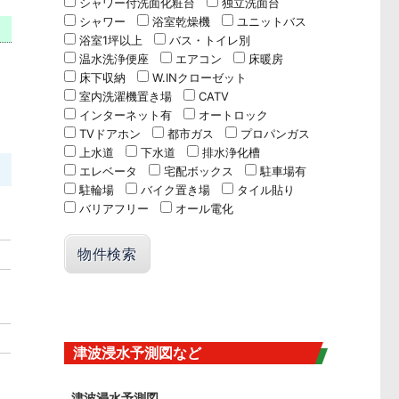
シャワー付洗面化粧台
独立洗面台
シャワー
浴室乾燥機
ユニットバス
浴室1坪以上
バス・トイレ別
温水洗浄便座
エアコン
床暖房
小
床下収納
W.INクローゼット
ン
室内洗濯機置き場
CATV
インターネット有
オートロック
TVドアホン
都市ガス
プロパンガス
上水道
下水道
排水浄化槽
エレベータ
宅配ボックス
駐車場有
駐輪場
バイク置き場
タイル貼り
バリアフリー
オール電化
津波浸水予測図など
津波浸水予測図