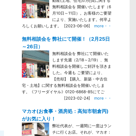
動産(土地、住宅)の売買に関する
無料相談会を 開催いたします（6
月10日～11日）。お客様のご要望
により、実施いたします。何卒よ
ろしくお願いします。
[2023-06-06]
more・・
無料相談会を 弊社にて開催！（2月25日
～26日）
無料相談会を 弊社にて開催いた
します先週（2/18～2/19）、無
料相談会を開催しご好評を頂きま
した。今週も ご要望により、
【売却】【購入、新築・中古住
宅・土地】に関する無料相談会を開催いたしま
す。《フリーダイヤル》0120-6868-85にてご
[2023-02-24]
more・・
マカオ(お食事・酒房処：高知市朝倉丙)
がお気に入り！
弊社代表が、一週間に一度はラン
チに行くお店。それが、マカオ：