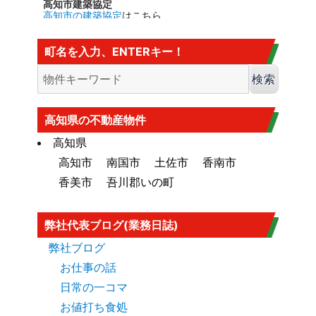
高知市建築協定
高知市の建築協定
はこちら
建法22条区域
高知市の
建法22条区域
はこちら・・・
町名を入力、ENTERキー！
カヤ葺き、ログハウスはダメ
香南市の海抜
香南市の海抜（標高）
はこちら
大規模盛土造成地
高知市大規模盛土造成地マップ
はこち
高知県の不動産物件
ら
高知県
高知市
南国市
土佐市
香南市
香美市
吾川郡いの町
弊社代表ブログ(業務日誌)
弊社ブログ
お仕事の話
日常の一コマ
お値打ち食処