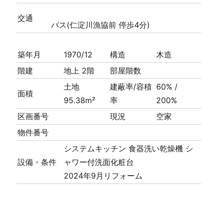
交通
バス(仁淀川漁協前 停歩4分)
築年月
1970/12
構造
木造
階建
地上 2階
部屋階数
土地
建蔽率/容積
60% /
面積
95.38m²
率
200%
区画番号
現況
空家
物件番号
システムキッチン
食器洗い乾燥機
シ
設備・条件
ャワー付洗面化粧台
2024年9月リフォーム