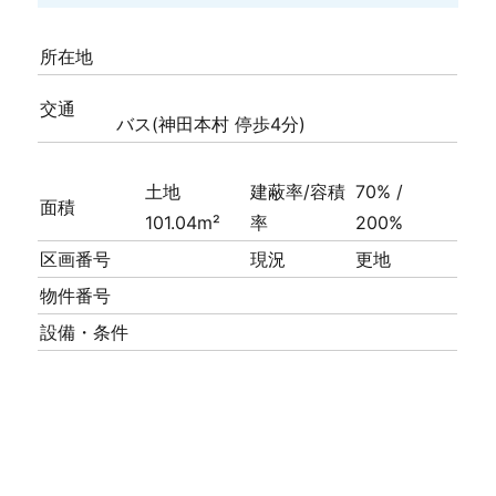
所在地
交通
バス(神田本村 停歩4分)
土地
建蔽率/容積
70% /
面積
101.04m²
率
200%
区画番号
現況
更地
物件番号
設備・条件