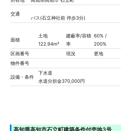
交通
バス(石立神社前 停歩3分)
土地
建蔽率/容積
60% /
面積
122.94m²
率
200%
区画番号
現況
更地
物件番号
下水道
設備・条件
水道分担金370,000円
高知県高知市石立町建築条件付売地3号