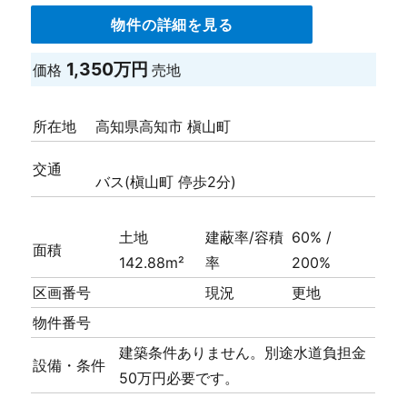
物件の詳細を見る
1,350万円
価格
売地
所在地
高知県高知市 槇山町
交通
バス(槇山町 停歩2分)
土地
建蔽率/容積
60% /
面積
142.88m²
率
200%
区画番号
現況
更地
物件番号
建築条件ありません。別途水道負担金
設備・条件
50万円必要です。