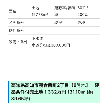
土地
建蔽率/容積
60% /
面積
127.78m²
率
200%
区画番号
現況
更地
物件番号
下水道
設備・条件
水道分担金380,000円
高知県高知市朝倉西町2丁目【8号地】 建
築条件付売土地 1,332万円 131.10㎡ (約
39.65坪)