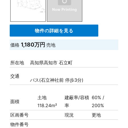
物件の詳細を見る
1,180万円
価格
売地
所在地
高知県高知市 石立町
交通
バス(石立神社前 停歩3分)
土地
建蔽率/容積
60% /
面積
118.24m²
率
200%
区画番号
現況
更地
物件番号