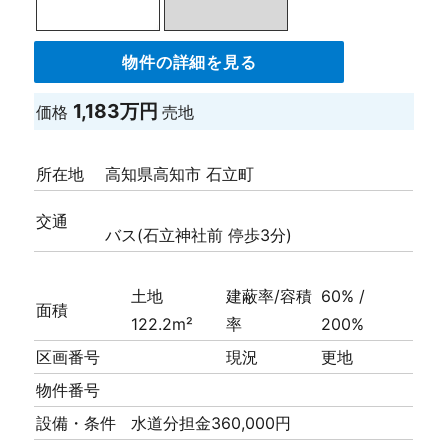
物件の詳細を見る
1,183万円
価格
売地
所在地
高知県高知市 石立町
交通
バス(石立神社前 停歩3分)
土地
建蔽率/容積
60% /
面積
122.2m²
率
200%
区画番号
現況
更地
物件番号
設備・条件
水道分担金360,000円