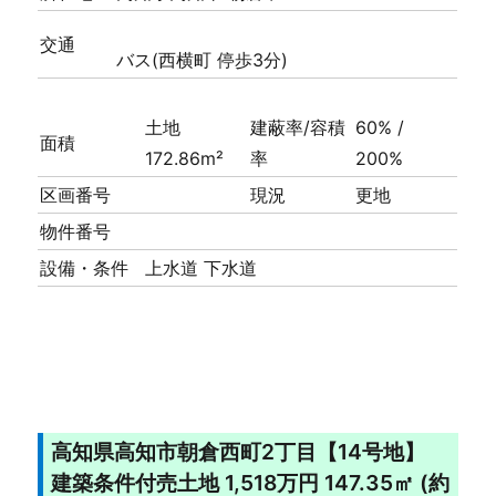
交通
バス(西横町 停歩3分)
土地
建蔽率/容積
60% /
面積
172.86m²
率
200%
区画番号
現況
更地
物件番号
設備・条件
上水道
下水道
高知県高知市朝倉西町2丁目【14号地】
建築条件付売土地 1,518万円 147.35㎡ (約