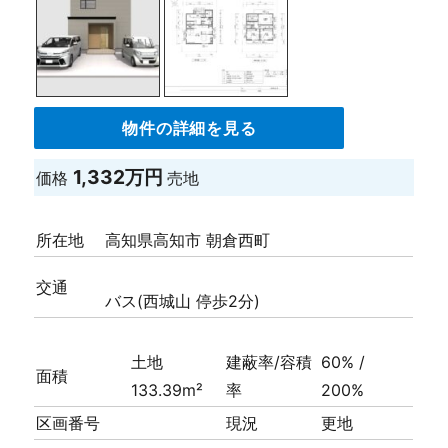
物件の詳細を見る
1,332万円
価格
売地
所在地
高知県高知市 朝倉西町
交通
バス(西城山 停歩2分)
土地
建蔽率/容積
60% /
面積
133.39m²
率
200%
区画番号
現況
更地