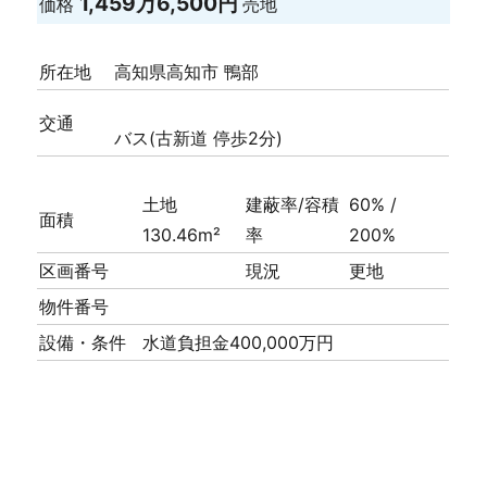
1,459万6,500円
価格
売地
所在地
高知県高知市 鴨部
交通
バス(古新道 停歩2分)
土地
建蔽率/容積
60% /
面積
130.46m²
率
200%
区画番号
現況
更地
物件番号
設備・条件
水道負担金400,000万円