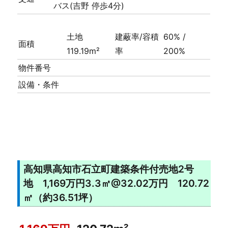
バス(吉野 停歩4分)
土地
建蔽率/容積
60% /
面積
119.19m²
率
200%
物件番号
設備・条件
高知県高知市石立町建築条件付売地2号
地 1,169万円3.3㎡@32.02万円 120.72
㎡（約36.51坪）