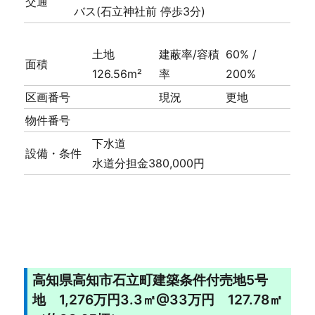
交通
バス(石立神社前 停歩3分)
土地
建蔽率/容積
60% /
面積
126.56m²
率
200%
区画番号
現況
更地
物件番号
下水道
設備・条件
水道分担金380,000円
高知県高知市石立町建築条件付売地5号
地 1,276万円3.3㎡@33万円 127.78㎡