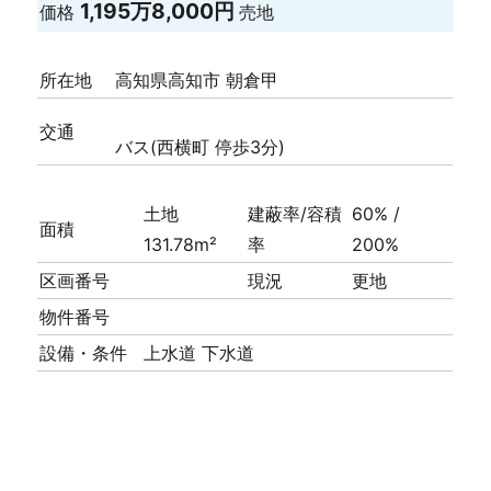
1,195万8,000円
価格
売地
所在地
高知県高知市 朝倉甲
交通
バス(西横町 停歩3分)
土地
建蔽率/容積
60% /
面積
131.78m²
率
200%
区画番号
現況
更地
物件番号
設備・条件
上水道
下水道