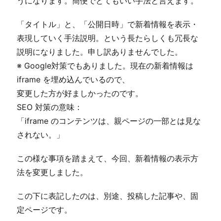
うになります。簡便でとてもいい手法と言えます。
㎡ (約37.29坪)
2026年8月2日
高知市北竹島町リフォーム済
NEW!
「タイトル」と、「公開日時」で新着情報を表示・
住宅 1,399万円（税込）3DK
76.04㎡(約23坪)
表現していく手法説明。という長たらしくも冗長な
高知市旭駅前町 新築住宅
NEW!
説明になりました。申し訳ありませんでした。
2,780万円(税込) 3LDK 76.64㎡
※ Google対策でもありました。現在の新着情報は
（約23.18坪）動画アップしまし
た。
iframe を埋め込んでいるので、
2026年8月1日
高知市潮見台1丁目 リフォー
NEW!
変更した方が好ましかったのです。
ム済住宅 2,599万円（税込）
3SLDK 166.06㎡（約50.23坪)
SEO 対策の意味：
2026年7月31日
高知市南万々新築住宅D号地
NEW!
「iframe のコンテンツは、親ページの一部とは見な
4,410万円 (税込) 3LDK168.96㎡
されない。」
（約51.11坪）写真更新しました。
2026年7月30日
高知市瀬戸東町3丁目新築住宅
①2,798万円（税込)4LDK
この様な事項を踏まえて、今回、新着情報の表示方
128.83㎡ (約38.97坪) 価格変更し
法を変更しました。
ました。
2026年7月29日
高知市南金田新築住宅 ②3,290万
円（税込）3LDK96.31㎡（約
この下に表記したのは、別途、投稿した記事や、固
29.13坪）価格変更しました。
定ページです。
2026年7月28日
高知市旭町3丁目新築住宅 2,890
万円（税込）2SLDK64.02㎡（約