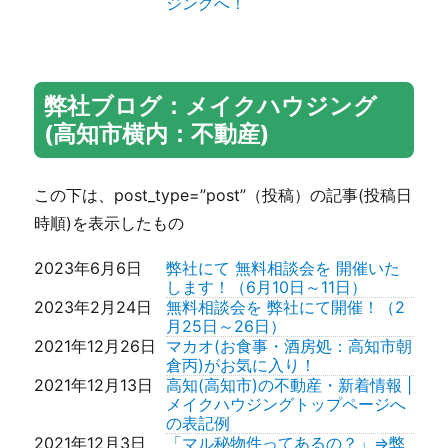
ジングへ！
宅 1,349万円(税込） 3SLDK
2018年6月4日
メイクハウジング・お問い合わせ
101.75㎡ (約30.78坪)価格変更し
| 高知・高知市の不動産情報はメ
ました。
イクハウジング！
2026年7月19日
高知市葛島４丁目リフォーム済住
メイクハウジング・会社案内 | 高
宅 1,799万円(税込） 5DK132.23
知・高知市の不動産情報はメイク
弊社ブログ：メイクハウジング
㎡ (約39.99坪)
ハウジング！
(高知市横内：不動産)
2026年7月18日
高知市百石町4丁目 リフォーム済
高知市区分けマップ | 高知・高知
住宅 1,969万円（税込）3DK
市の不動産情報はメイクハウジン
98.77㎡ (約29.87坪)価格変更しま
グ！
した。
この下は、post_type=”post”（投稿）の記事(投稿日
2018年2月28日
プライバシーポリシー(高知市不動
2026年7月17日
高知市横浜新町1丁目リフォーム済
産) | 高知・高知市の不動産情報は
時順)を表示したもの
住宅・2,549万円 （税込）4LDK
メイクハウジングへ！
180.09㎡ (約54.47坪)価格変更し
2018年2月7日
動画でご案内・ご紹介(高知市不動
ました。
2023年6月6日
弊社にて 無料相談会を 開催いた
産) | 高知・高知市の不動産情報は
2026年7月16日
高知市福井町リフォーム済住宅
します！（6月10日～11日）
メイクハウジングへ！
1,599万円（税込)3DK 127.55㎡
2023年2月24日
無料相談会を 弊社にて開催！（2
2018年1月29日
住宅購入豆知識(高知市不動産) |
（約38.58坪）価格変更しまし
月25日～26日）
高知・高知市の不動産情報はメイ
た。
2021年12月26日
マカオ(お食事・酒房処：高知市朝
クハウジング！
2026年7月15日
高知市若草町 リフォーム済住宅
倉丙)がお気に入り！
引越し豆知識(高知市不動産) | 高
1,999万円（税込）3LDK 148.52
2021年12月13日
高知(高知市)の不動産・新着情報 |
知・高知市の不動産情報はメイク
㎡（約44.92坪）価格変更しまし
メイクハウジングトップページへ
ハウジング！
た。
の表記例
売却相談（買い取り）無料査定(高
2026年7月14日
高知市中秦泉寺 リフォーム済住宅
2021年12月3日
「マル秘物件ってあるの？」⇒弊
知市不動産) | 高知の不動産物件の