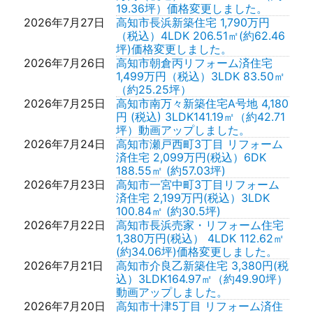
19.36坪）価格変更しました。
2026年7月27日
高知市長浜新築住宅 1,790万円
（税込）4LDK 206.51㎡(約62.46
坪)価格変更しました。
2026年7月26日
高知市朝倉丙リフォーム済住宅
1,499万円（税込）3LDK 83.50㎡
（約25.25坪）
2026年7月25日
高知市南万々新築住宅A号地 4,180
円 (税込) 3LDK141.19㎡（約42.71
坪）動画アップしました。
2026年7月24日
高知市瀬戸西町3丁目 リフォーム
済住宅 2,099万円(税込）6DK
188.55㎡ (約57.03坪)
2026年7月23日
高知市一宮中町3丁目リフォーム
済住宅 2,199万円(税込）3LDK
100.84㎡ (約30.5坪)
2026年7月22日
高知市長浜売家・リフォーム住宅
1,380万円(税込） 4LDK 112.62㎡
(約34.06坪)価格変更しました。
2026年7月21日
高知市介良乙新築住宅 3,380円(税
込）3LDK164.97㎡（約49.90坪）
動画アップしました。
2026年7月20日
高知市十津5丁目 リフォーム済住