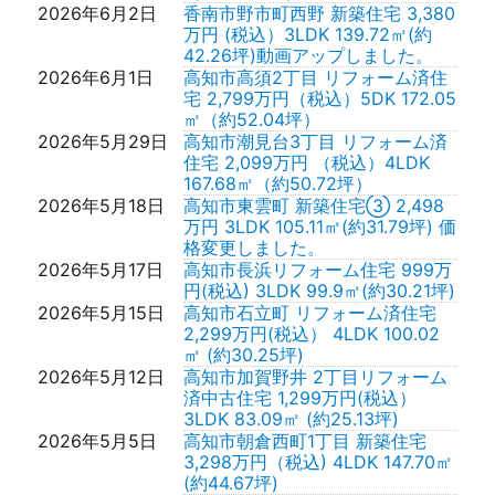
2026年6月2日
香南市野市町西野 新築住宅 3,380
万円 (税込）3LDK 139.72㎡(約
42.26坪)動画アップしました。
2026年6月1日
高知市高須2丁目 リフォーム済住
宅 2,799万円（税込）5DK 172.05
㎡（約52.04坪）
2026年5月29日
高知市潮見台3丁目 リフォーム済
住宅 2,099万円 （税込）4LDK
167.68㎡（約50.72坪）
2026年5月18日
高知市東雲町 新築住宅③ 2,498
万円 3LDK 105.11㎡(約31.79坪) 価
格変更しました。
2026年5月17日
高知市長浜リフォーム住宅 999万
円(税込) 3LDK 99.9㎡(約30.21坪)
2026年5月15日
高知市石立町 リフォーム済住宅
2,299万円(税込） 4LDK 100.02
㎡ (約30.25坪)
2026年5月12日
高知市加賀野井 2丁目リフォーム
済中古住宅 1,299万円(税込）
3LDK 83.09㎡ (約25.13坪)
2026年5月5日
高知市朝倉西町1丁目 新築住宅
3,298万円（税込) 4LDK 147.70㎡
(約44.67坪)