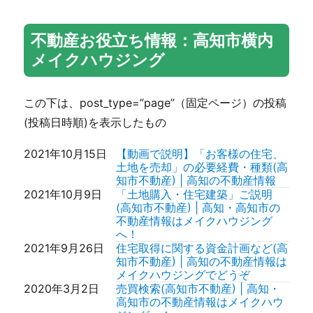
19.36坪）価格変更しました。
2026年7月27日
高知市長浜新築住宅 1,790万円
不動産お役立ち情報：高知市横内
（税込）4LDK 206.51㎡(約62.46
坪)価格変更しました。
メイクハウジング
2026年7月26日
高知市朝倉丙リフォーム済住宅
1,499万円（税込）3LDK 83.50㎡
（約25.25坪）
この下は、post_type=”page”（固定ページ）の投稿
2026年7月25日
高知市南万々新築住宅A号地 4,180
円 (税込) 3LDK141.19㎡（約42.71
(投稿日時順)を表示したもの
坪）動画アップしました。
2026年7月24日
高知市瀬戸西町3丁目 リフォーム
2021年10月15日
【動画で説明】「お客様の住宅、
済住宅 2,099万円(税込）6DK
土地を売却」の必要経費・種類(高
188.55㎡ (約57.03坪)
知市不動産) | 高知の不動産情報
2026年7月23日
高知市一宮中町3丁目リフォーム
2021年10月9日
「土地購入・住宅建築」ご説明
済住宅 2,199万円(税込）3LDK
(高知市不動産) | 高知・高知市の
100.84㎡ (約30.5坪)
不動産情報はメイクハウジング
2026年7月22日
高知市長浜売家・リフォーム住宅
へ！
1,380万円(税込） 4LDK 112.62㎡
2021年9月26日
住宅取得に関する資金計画など(高
(約34.06坪)価格変更しました。
知市不動産) | 高知の不動産情報は
2026年7月21日
高知市介良乙新築住宅 3,380円(税
メイクハウジングでどうぞ
込）3LDK164.97㎡（約49.90坪）
2020年3月2日
売買検索(高知市不動産) | 高知・
動画アップしました。
高知市の不動産情報はメイクハウ
2026年7月20日
高知市十津5丁目 リフォーム済住