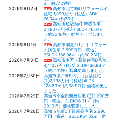
㎡ (約37.29坪)
2026年8月2日
高知市北竹島町リフォーム済
NEW!
住宅 1,399万円（税込）3DK
76.04㎡(約23坪)
高知市旭駅前町 新築住宅
NEW!
2,780万円(税込) 3LDK 76.64㎡
（約23.18坪）動画アップしまし
た。
2026年8月1日
高知市潮見台1丁目 リフォー
NEW!
ム済住宅 2,599万円（税込）
3SLDK 166.06㎡（約50.23坪)
2026年7月31日
高知市南万々新築住宅D号地
NEW!
4,410万円 (税込) 3LDK168.96㎡
（約51.11坪）写真更新しました。
2026年7月30日
高知市瀬戸東町3丁目新築住宅
①2,798万円（税込)4LDK
128.83㎡ (約38.97坪) 価格変更し
ました。
2026年7月29日
高知市南金田新築住宅 ②3,290万
円（税込）3LDK96.31㎡（約
29.13坪）価格変更しました。
2026年7月28日
高知市旭町3丁目新築住宅 2,890
万円（税込）2SLDK64.02㎡（約