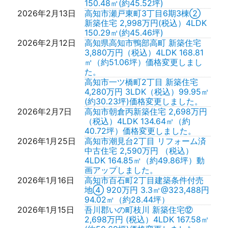
150.48㎡(約45.52坪)
2026年2月13日
高知市瀬戸東町3丁目6期3棟②
新築住宅 2,998万円(税込）4LDK
150.29㎡(約45.46坪)
2026年2月12日
高知県高知市鴨部高町 新築住宅
3,880万円（税込）4LDK 168.81
㎡（約51.06坪）価格変更しまし
た。
高知市一ツ橋町2丁目 新築住宅
4,280万円 3LDK（税込）99.95㎡
(約30.23坪)価格変更しました。
2026年2月7日
高知市朝倉丙新築住宅 2,698万円
（税込）4LDK 134.64㎡（約
40.72坪）価格変更しました。
2026年1月25日
高知市潮見台2丁目 リフォーム済
中古住宅 2,590万円 （税込）
4LDK 164.85㎡（約49.86坪）動
画アップしました。
2026年1月16日
高知市百石町2丁目建築条件付売
地④ 920万円 3.3㎡@323,488円
94.02㎡（約28.44坪）
2026年1月15日
吾川郡いの町枝川 新築住宅⑫
2,698万円 (税込）4LDK 167.58㎡