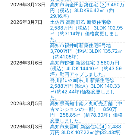
2026年3月23日
高知市南金田新築住宅 ③3,490万
円（税込）3LDK96.42㎡（約
29.16坪）
2026年3月7日
土佐市 高岡町乙 新築住宅⑫
2,588万円（税込） 3LDK 102.95
㎡（約31.14坪）価格変更しまし
た。
高知市福井町新築住宅E号地
3,700万円（税込)3LDK 135.72㎡
（約41.05坪）
2026年3月6日
高知市鴨部 新築住宅 3,580万円
(税込）4LDK 144.10㎡（約43.59
坪）動画アップしました。
吾川郡いの町枝川 新築住宅⑬
2,588万円 (税込）3LDK 140.33
㎡(約42.44坪)価格変更しまし
た。
2026年3月5日
高知県高知市南ノ丸町売店舗（中
古マンションの一部） 850万
円 258.85㎡（約78.30坪）価格
変更しました。
2026年3月3日
高知市東雲町 新築住宅④ 2,488
万円 3LDK 107.22㎡(約32.43坪)