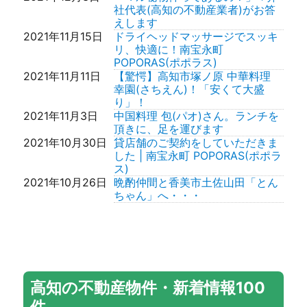
1,399万円(税込） 3LDK 73.4㎡
社代表(高知の不動産業者)がお答
売却相談はメイクハウジングへ！
(約22.2坪)価格変更しました。
えします
2018年1月22日
お問い合わせ(高知市不動産) | 高
2026年7月10日
高知市十津5丁目 建築条件付売地
2021年11月15日
ドライヘッドマッサージでスッキ
知・高知市の不動産情報はメイク
7,096,950円3.3㎡＠ 13.5万円
リ、快適に！南宝永町
ハウジングへ！
173.78㎡ (約52.57坪)
POPORAS(ポポラス)
不動産豆知識(高知市不動産) | 高
2026年7月9日
高知市福井町新築住宅 3,180万円
2021年11月11日
【驚愕】高知市塚ノ原 中華料理
知・高知市の不動産情報はメイク
（税込)3LDK 115.70㎡（約34.99
幸園(さちえん)！「安くて大盛
ハウジングへ！
坪）動画アップしました。
り」！
2018年1月17日
会社案内(高知市不動産) | 高知・
2026年7月7日
高知市大津乙 リフォーム済住宅
2021年11月3日
中国料理 包(パオ)さん。ランチを
高知市の不動産情報はメイクハウ
2,199万円（税込）4LDK 108.33
頂きに、足を運びます
ジングへ！
㎡（約32.76坪）
2021年10月30日
貸店舗のご契約をしていただきま
2018年1月10日
お探しのページはありませんでし
2026年7月6日
高知市鴨部二丁目リフォーム済住
した | 南宝永町 POPORAS(ポポラ
た。
宅 2,799万円 4LDK 106.74㎡（約
ス)
32.28坪）
2021年10月26日
晩酌仲間と香美市土佐山田「とん
2026年7月5日
高知市弥生町 リフォーム済住宅
ちゃん」へ・・・
2,399万円( 税込） 5LDK 100.20
㎡(約30.31坪)価格変更しました。
2026年7月4日
高知市潮見台1丁目 リフォーム済
中古住宅 2,480万円 （税込）
4SLDK 164.05㎡（約49.62坪）動
画アップしました。
2026年6月30日
高知市百石町2丁目③ 新築住宅
高知の不動産物件・新着情報100
3,180万円(税込）3LDK 94.02㎡