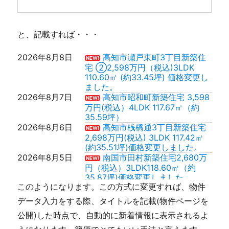
と、記載すれば・・・
2026年8月8日
高知市瀬戸東町3丁目新築住
NEW!
宅 ②2,598万円（税込)3LDK
110.60㎡ (約33.45坪) 価格変更し
ました。
2026年8月7日
高知市昭和町新築住宅 3,598
NEW!
万円(税込）4LDK 117.67㎡（約
35.59坪）
2026年8月6日
高知市桟橋通3丁目新築住宅
NEW!
2,698万円(税込) 3LDK 117.42㎡
(約35.51坪)価格変更しました。
2026年8月5日
南国市田村新築住宅2,680万
NEW!
円（税込）3LDK118.60㎡（約
35.87坪)価格変更しました。
このようになります。この方式に変更すれば、物件
2026年8月4日
高知市新田町新築住宅
NEW!
③3,098万円(税込）4LDK128.05
データ入力をする際、タイトルを記載(物件ページを
㎡ (約38.73坪)
公開)した時点で、自動的に新着情報に表示されるよ
2026年8月3日
高知市新田町新築住宅
NEW!
②3,398万円(税込）4LDK123.29