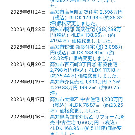
(約28.44坪)動画アップしまし
た。
2026年6月24日
高知市高見町新築住宅 2,398万円
（税込）3LDK 126.68㎡(約38.32
坪)価格変更しました。
2026年6月23日
高知市鴨部 新築住宅 ⑨3,298万
円(税込）4LDK 138.66㎡（約
41.94坪）価格変更しました。
2026年6月22日
高知市鴨部 新築住宅 ⑧ 3,098万
円(税込）4LDK 138.91㎡（約
42.02坪）価格変更しました。
2026年6月20日
高知市百石町3丁目⑪ 新築住宅
2,798万円(税込）4LDK 117.18㎡
(約35.44坪) 価格変更しました。
2026年6月19日
高知市介良売地 1,800万円 3.3㎡
＠29.88万円 199.2㎡（約60.25
坪）
2026年6月17日
高知市大津乙 中古住宅 1,280万円
（税込）4LDK 76.87㎡（約23.25
坪）価格変更しました。
2026年6月16日
高知県高知市介良乙 リフォーム済
売 中古住宅 1,660万円 （税込）
4LDK 168.96㎡(約51.11坪)価格変
更しました。