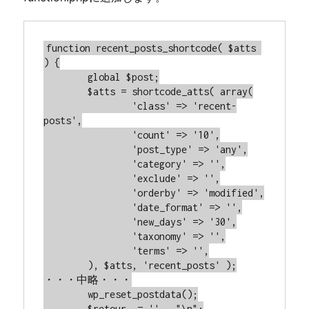
function recent_posts_shortcode( $atts 
) {

	global $post;

	$atts = shortcode_atts( array(

		'class' => 'recent-
posts',

		'count' => '10',

		'post_type' => 'any',

		'category' => '',

		'exclude' => '',

		'orderby' => 'modified',

		'date_format' => '',

		'new_days' => '30',

		'taxonomy' => '',

		'terms' => '',

	), $atts, 'recent_posts' );

・・・中略・・・

	wp_reset_postdata();

	$retour .= '' . "\n";
