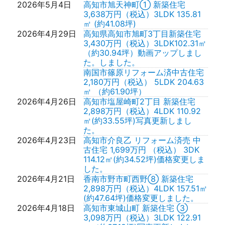
2026年5月4日
高知市旭天神町① 新築住宅
3,638万円（税込）3LDK 135.81
㎡ (約41.08坪)
2026年4月29日
高知県高知市旭町3丁目新築住宅
3,430万円（税込）3LDK102.31㎡
（約30.94坪）動画アップしまし
た。しました。
南国市篠原リフォーム済中古住宅
2,180万円（税込） 5LDK 204.63
㎡ （約61.90坪）
2026年4月26日
高知市塩屋崎町2丁目 新築住宅
2,898万円（税込）4LDK 110.92
㎡(約33.55坪)写真更新しまし
た。
2026年4月23日
高知市介良乙 リフォーム済売 中
古住宅 1,699万円 （税込） 3DK
114.12㎡(約34.52坪)価格変更しま
した。
2026年4月21日
香南市野市町西野⑧ 新築住宅
2,898万円（税込）4LDK 157.51㎡
(約47.64坪)価格変更しました。
2026年4月18日
高知市東城山町 新築住宅 ③
3,098万円（税込）3LDK 122.91