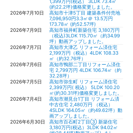
1,399万円(税込） 3LDK 73.4㎡
(約22.2坪)価格変更しました。
2026年7月10日
高知市十津5丁目 建築条件付売地
7,096,950円3.3㎡＠ 13.5万円
173.78㎡ (約52.57坪)
2026年7月9日
高知市福井町新築住宅 3,180万円
（税込)3LDK 115.70㎡（約34.99
坪）動画アップしました。
2026年7月7日
高知市大津乙 リフォーム済住宅
2,199万円（税込）4LDK 108.33
㎡（約32.76坪）
2026年7月6日
高知市鴨部二丁目リフォーム済住
宅 2,799万円 4LDK 106.74㎡（約
32.28坪）
2026年7月5日
高知市弥生町 リフォーム済住宅
2,399万円( 税込） 5LDK 100.20
㎡(約30.31坪)価格変更しました。
2026年7月4日
高知市潮見台1丁目 リフォーム済
中古住宅 2,480万円 （税込）
4SLDK 164.05㎡（約49.62坪）動
画アップしました。
2026年6月30日
高知市百石町2丁目③ 新築住宅
3,180万円(税込）3LDK 94.02㎡