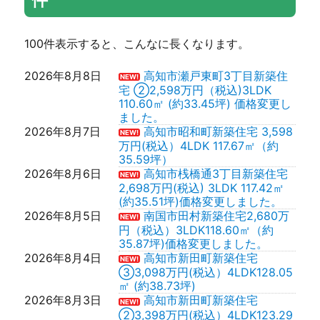
件
(約28.44坪)動画アップしまし
た。
2026年6月24日
高知市高見町新築住宅 2,398万円
100件表示すると、こんなに長くなります。
（税込）3LDK 126.68㎡(約38.32
坪)価格変更しました。
2026年6月23日
高知市鴨部 新築住宅 ⑨3,298万
2026年8月8日
高知市瀬戸東町3丁目新築住
NEW!
円(税込）4LDK 138.66㎡（約
宅 ②2,598万円（税込)3LDK
41.94坪）価格変更しました。
110.60㎡ (約33.45坪) 価格変更し
2026年6月22日
高知市鴨部 新築住宅 ⑧ 3,098万
ました。
円(税込）4LDK 138.91㎡（約
2026年8月7日
高知市昭和町新築住宅 3,598
NEW!
42.02坪）価格変更しました。
万円(税込）4LDK 117.67㎡（約
2026年6月20日
高知市百石町3丁目⑪ 新築住宅
35.59坪）
2,798万円(税込）4LDK 117.18㎡
2026年8月6日
高知市桟橋通3丁目新築住宅
NEW!
(約35.44坪) 価格変更しました。
2,698万円(税込) 3LDK 117.42㎡
2026年6月19日
高知市介良売地 1,800万円 3.3㎡
(約35.51坪)価格変更しました。
＠29.88万円 199.2㎡（約60.25
2026年8月5日
南国市田村新築住宅2,680万
NEW!
坪）
円（税込）3LDK118.60㎡（約
2026年6月17日
高知市大津乙 中古住宅 1,280万円
35.87坪)価格変更しました。
（税込）4LDK 76.87㎡（約23.25
2026年8月4日
高知市新田町新築住宅
NEW!
坪）価格変更しました。
③3,098万円(税込）4LDK128.05
㎡ (約38.73坪)
2026年8月3日
高知市新田町新築住宅
NEW!
②3,398万円(税込）4LDK123.29