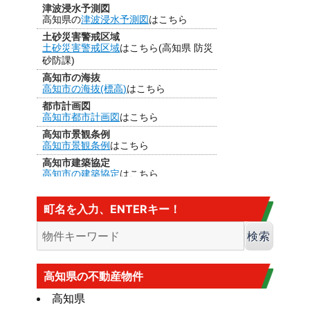
津波浸水予測図
高知県の
津波浸水予測図
はこちら
土砂災害警戒区域
土砂災害警戒区域
はこちら(高知県 防災
砂防課)
高知市の海抜
高知市の海抜(標高)
はこちら
都市計画図
高知市都市計画図
はこちら
高知市景観条例
高知市景観条例
はこちら
高知市建築協定
高知市の建築協定
はこちら
建法22条区域
高知市の
建法22条区域
はこちら・・・
町名を入力、ENTERキー！
カヤ葺き、ログハウスはダメ
香南市の海抜
香南市の海抜（標高）
はこちら
大規模盛土造成地
高知市大規模盛土造成地マップ
はこち
高知県の不動産物件
ら
高知県