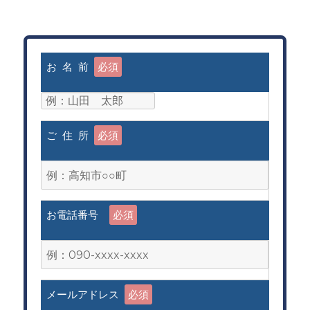
お 名 前
必須
ご 住 所
必須
お電話番号
必須
メールアドレス
必須