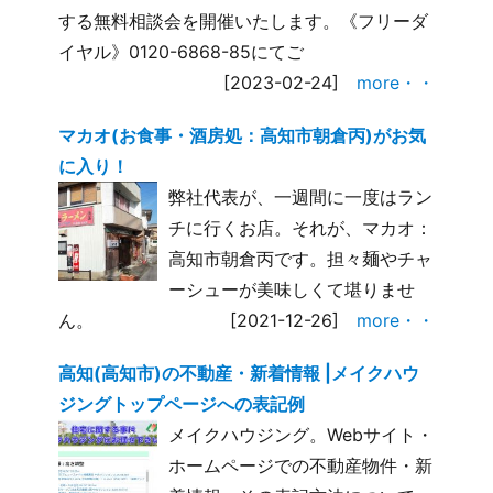
する無料相談会を開催いたします。《フリーダ
イヤル》0120-6868-85にてご
[2023-02-24]
more・・
マカオ(お食事・酒房処：高知市朝倉丙)がお気
に入り！
弊社代表が、一週間に一度はラン
チに行くお店。それが、マカオ：
高知市朝倉丙です。担々麺やチャ
ーシューが美味しくて堪りませ
ん。
[2021-12-26]
more・・
高知(高知市)の不動産・新着情報 |メイクハウ
ジングトップページへの表記例
メイクハウジング。Webサイト・
ホームページでの不動産物件・新