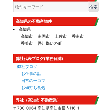
香南市の海抜
香南市の海抜（標高）
はこちら
大規模盛土造成地
高知市大規模盛土造成地マップ
はこち
高知県の不動産物件
ら
高知県
高知市
南国市
土佐市
香南市
香美市
吾川郡いの町
弊社代表ブログ(業務日誌)
弊社ブログ
お仕事の話
日常の一コマ
お値打ち食処
弊社（高知市 不動産業）
〒780-0964 高知県高知市横内116-1