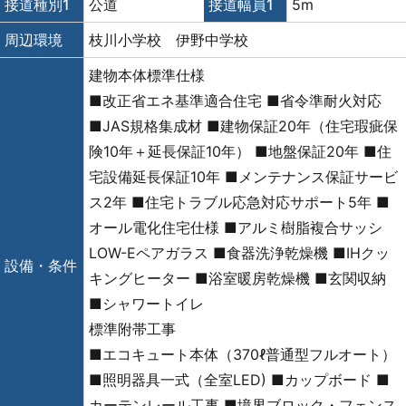
接道種別1
公道
接道幅員1
5m
周辺環境
枝川小学校 伊野中学校
建物本体標準仕様
■改正省エネ基準適合住宅 ■省令準耐火対応
■JAS規格集成材 ■建物保証20年（住宅瑕疵保
険10年＋延長保証10年） ■地盤保証20年 ■住
宅設備延長保証10年 ■メンテナンス保証サービ
ス2年 ■住宅トラブル応急対応サポート5年 ■
オール電化住宅仕様 ■アルミ樹脂複合サッシ
LOW-Eペアガラス ■食器洗浄乾燥機 ■IHクッ
設備・条件
キングヒーター ■浴室暖房乾燥機 ■玄関収納
■シャワートイレ
標準附帯工事
■エコキュート本体（370ℓ普通型フルオート）
■照明器具一式（全室LED) ■カップボード ■
カーテンレール工事 ■境界ブロック・フェンス