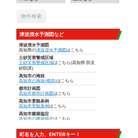
津波浸水予測図など
津波浸水予測図
高知県の
津波浸水予測図
はこちら
土砂災害警戒区域
土砂災害警戒区域
はこちら(高知県 防災
砂防課)
高知市の海抜
高知市の海抜(標高)
はこちら
都市計画図
高知市都市計画図
はこちら
高知市景観条例
高知市景観条例
はこちら
高知市建築協定
高知市の建築協定
はこちら
建法22条区域
高知市の
建法22条区域
はこちら・・・
町名を入力、ENTERキー！
カヤ葺き、ログハウスはダメ