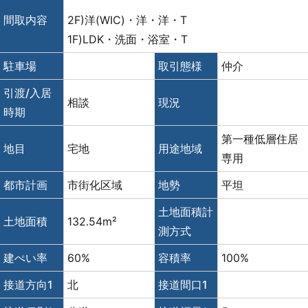
間取内容
2F)洋(WIC)・洋・洋・T
1F)LDK・洗面・浴室・T
駐車場
取引態様
仲介
引渡/入居
相談
現況
時期
第一種低層住居
地目
宅地
用途地域
専用
都市計画
市街化区域
地勢
平坦
土地面積計
土地面積
132.54m²
測方式
建ぺい率
60%
容積率
100%
接道方向1
北
接道間口1