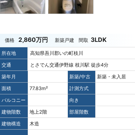
2,860万円
3LDK
価格
新築戸建
間取
所在地
高知県吾川郡いの町枝川
交通
とさでん交通伊野線 枝川駅 徒歩4分
築年月
新築/中古
新築・未入居
面積
77.83m²
計測方式
バルコニー
向き
建物階数
地上2階
部屋階数
建物構造
木造