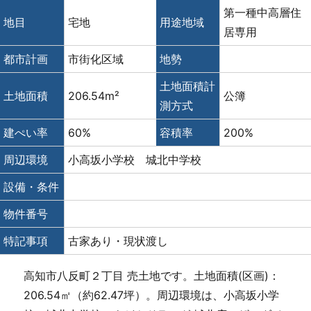
第一種中高層住
地目
宅地
用途地域
居専用
都市計画
市街化区域
地勢
土地面積計
土地面積
206.54m²
公簿
測方式
建ぺい率
60%
容積率
200%
周辺環境
小高坂小学校 城北中学校
設備・条件
物件番号
特記事項
古家あり・現状渡し
高知市八反町２丁目 売土地です。土地面積(区画)：
206.54㎡（約62.47坪）。周辺環境は、小高坂小学