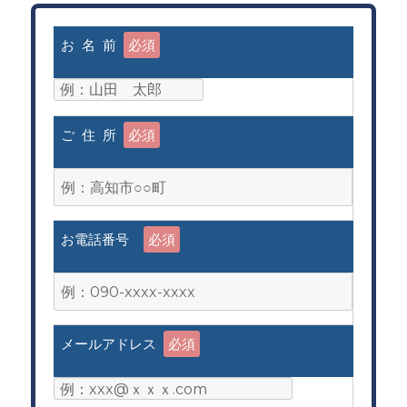
お 名 前
必須
ご 住 所
必須
お電話番号
必須
メールアドレス
必須