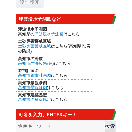
津波浸水予測図など
津波浸水予測図
高知県の
津波浸水予測図
はこちら
土砂災害警戒区域
土砂災害警戒区域
はこちら(高知県 防災
砂防課)
高知市の海抜
高知市の海抜(標高)
はこちら
都市計画図
高知市都市計画図
はこちら
高知市景観条例
高知市景観条例
はこちら
高知市建築協定
高知市の建築協定
はこちら
建法22条区域
高知市の
建法22条区域
はこちら・・・
町名を入力、ENTERキー！
カヤ葺き、ログハウスはダメ
香南市の海抜
香南市の海抜（標高）
はこちら