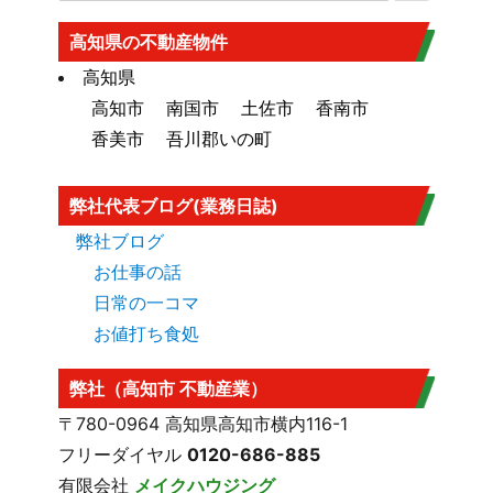
大規模盛土造成地
高知市大規模盛土造成地マップ
はこち
高知県の不動産物件
ら
高知県
高知市
南国市
土佐市
香南市
香美市
吾川郡いの町
弊社代表ブログ(業務日誌)
弊社ブログ
お仕事の話
日常の一コマ
お値打ち食処
弊社（高知市 不動産業）
〒780-0964 高知県高知市横内116-1
フリーダイヤル
0120-686-885
有限会社
メイクハウジング