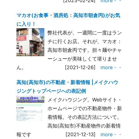
[2023-02-24]
more・・
マカオ(お食事・酒房処：高知市朝倉丙)がお気
に入り！
弊社代表が、一週間に一度はラン
チに行くお店。それが、マカオ：
高知市朝倉丙です。担々麺やチャ
ーシューが美味しくて堪りませ
ん。
[2021-12-26]
more・・
高知(高知市)の不動産・新着情報 |メイクハウ
ジングトップページへの表記例
メイクハウジング。Webサイト・
ホームページでの不動産物件・新
着情報。その表記方法について。
高知(高知市)不動産物件の新着情
報です
[2021-12-13]
more・・