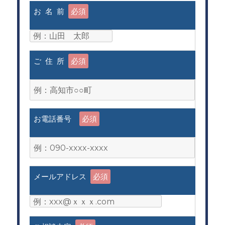
お 名 前
必須
ご 住 所
必須
お電話番号
必須
メールアドレス
必須