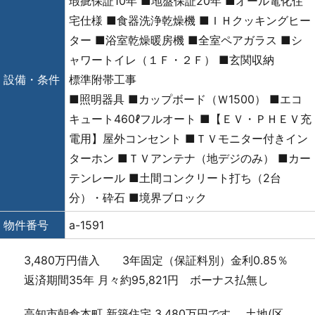
瑕疵保証10年 ■地盤保証20年 ■オール電化住
宅仕様 ■食器洗浄乾燥機 ■ＩＨクッキングヒー
ター ■浴室乾燥暖房機 ■全室ペアガラス ■シ
ャワートイレ（１Ｆ・２Ｆ） ■玄関収納
設備・条件
標準附帯工事
■照明器具 ■カップボード（Ｗ1500） ■エコ
キュート460ℓフルオート ■【ＥＶ・ＰＨＥＶ充
電用】屋外コンセント ■ＴＶモニター付きイン
ターホン ■ＴＶアンテナ（地デジのみ） ■カー
テンレール ■土間コンクリート打ち（2台
分）・砕石 ■境界ブロック
物件番号
a-1591
3,480万円借入 3年固定（保証料別）金利0.85％
返済期間35年 月々約95,821円 ボーナス払無し
高知市朝倉本町 新築住宅 3,480万円です。 土地(区