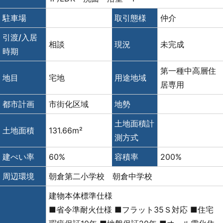
駐車場
取引態様
仲介
引渡/入居
相談
現況
未完成
時期
第一種中高層住
地目
宅地
用途地域
居専用
都市計画
市街化区域
地勢
土地面積計
土地面積
131.66m²
測方式
建ぺい率
60%
容積率
200%
周辺環境
朝倉第二小学校 朝倉中学校
建物本体標準仕様
■省令準耐火仕様 ■フラット35Ｓ対応 ■住宅