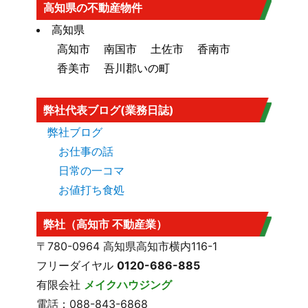
高知市大規模盛土造成地マップ
はこち
高知県の不動産物件
ら
高知県
高知市
南国市
土佐市
香南市
香美市
吾川郡いの町
弊社代表ブログ(業務日誌)
弊社ブログ
お仕事の話
日常の一コマ
お値打ち食処
弊社（高知市 不動産業）
〒780-0964 高知県高知市横内116-1
フリーダイヤル
0120-686-885
有限会社
メイクハウジング
電話：088-843-6868