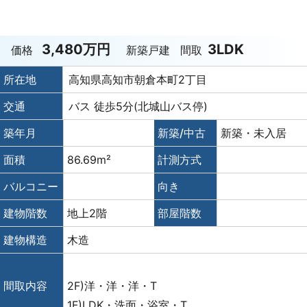
3,480万円
3LDK
価格
新築戸建
間取
所在地
高知県高知市朝倉本町2丁目
交通
バス 徒歩5分(北城山バス停)
築年月
新築/中古
新築・未入居
面積
86.69m²
計測方式
バルコニー
向き
建物階数
地上2階
部屋階数
建物構造
木造
間取内容
2F)洋・洋・洋・T
1F)LDK・洗面・浴室・T