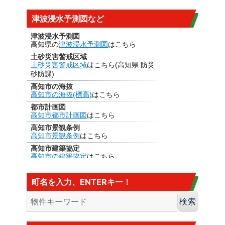
津波浸水予測図など
津波浸水予測図
高知県の
津波浸水予測図
はこちら
土砂災害警戒区域
土砂災害警戒区域
はこちら(高知県 防災
砂防課)
高知市の海抜
高知市の海抜(標高)
はこちら
都市計画図
高知市都市計画図
はこちら
高知市景観条例
高知市景観条例
はこちら
高知市建築協定
高知市の建築協定
はこちら
建法22条区域
高知市の
建法22条区域
はこちら・・・
町名を入力、ENTERキー！
カヤ葺き、ログハウスはダメ
香南市の海抜
香南市の海抜（標高）
はこちら
大規模盛土造成地