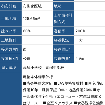
都市計画
市街化区域
地勢
土地面積計
土地面積
125.66m²
測方式
建ぺい率
60%
容積率
200%
土地権利
接道状況
一方
接道方向1
西
接道間口1
接道種別1
公道
接道幅員1
4.9m
周辺環境
高須小学校 青柳中学校
建物本体標準仕様
■省令準耐火対応 ■JAS規格集成材 ■住宅瑕疵
保証10年＋延長保証10年・地盤保証20年 ■オ
ール電化住宅仕様（エコキュート本体は買取又
はリース） ■全室ペアガラス ■食器洗浄乾燥機