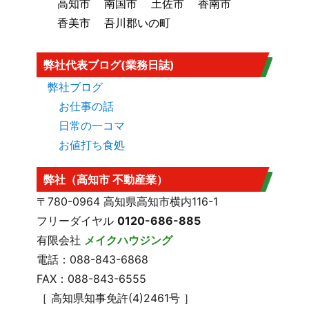
高知市
南国市
土佐市
香南市
香美市
吾川郡いの町
弊社代表ブログ(業務日誌)
弊社ブログ
お仕事の話
日常の一コマ
お値打ち食処
弊社（高知市 不動産業）
〒780-0964 高知県高知市横内116-1
フリーダイヤル
0120-686-885
有限会社
メイクハウジング
電話：088-843-6868
FAX：088-843-6555
［ 高知県知事免許(4)2461号 ］