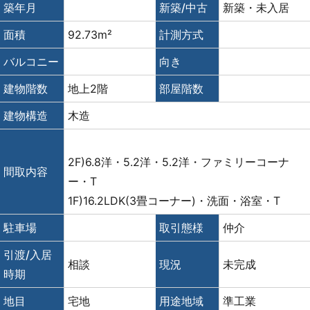
築年月
新築/中古
新築・未入居
面積
92.73m²
計測方式
バルコニー
向き
建物階数
地上2階
部屋階数
建物構造
木造
2F)6.8洋・5.2洋・5.2洋・ファミリーコーナ
間取内容
ー・T
1F)16.2LDK(3畳コーナー)・洗面・浴室・T
駐車場
取引態様
仲介
引渡/入居
相談
現況
未完成
時期
地目
宅地
用途地域
準工業