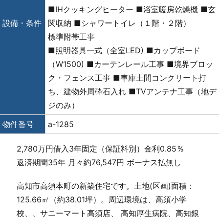
■IHクッキングヒーター ■浴室暖房乾燥機 ■玄
設備・条件
関収納 ■シャワートイレ（１階・２階）
標準附帯工事
■照明器具一式（全室LED) ■カップボード
（W1500) ■カーテンレール工事 ■境界ブロッ
ク・フェンス工事 ■車庫土間コンクリート打
ち、建物外周砕石入れ ■TVアンテナ工事（地デ
ジのみ）
物件番号
a-1285
2,780万円借入3年固定（保証料別）金利0.85％
返済期間35年 月々約76,547円 ボーナス払無し
高知市高須本町の新築住宅です。土地(区画)面積：
125.66㎡（約38.01坪）。周辺環境は、高須小学
校、、サニーマート高須店、 高知厚生病院、高知銀