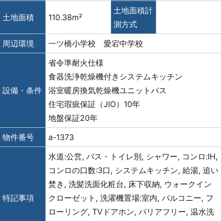
土地面積計
土地面積
110.38m²
測方式
周辺環境
一ツ橋小学校 愛宕中学校
省令準耐火仕様
食器洗浄乾燥機付きシステムキッチン
設備・条件
浴室暖房換気乾燥機ユニットバス
住宅瑕疵保証（JIO）10年
地盤保証20年
物件番号
a-1373
水道:公営, バス・トイレ別, シャワー, コンロ:IH,
コンロの口数:3口, システムキッチン, 給湯, 追い
焚き, 洗髪洗面化粧台, 床下収納, ウォークイン
特記事項
クローゼット, 洗濯機置場:室内, バルコニー, フ
ローリング, TVドアホン, バリアフリー, 温水洗