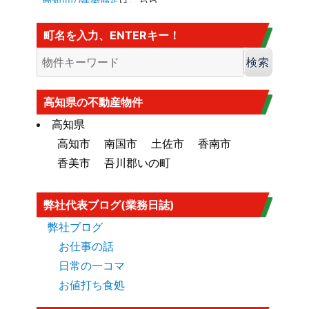
建法22条区域
高知市の
建法22条区域
はこちら・・・
町名を入力、ENTERキー！
カヤ葺き、ログハウスはダメ
香南市の海抜
香南市の海抜（標高）
はこちら
大規模盛土造成地
高知市大規模盛土造成地マップ
はこち
高知県の不動産物件
ら
高知県
高知市
南国市
土佐市
香南市
香美市
吾川郡いの町
弊社代表ブログ(業務日誌)
弊社ブログ
お仕事の話
日常の一コマ
お値打ち食処