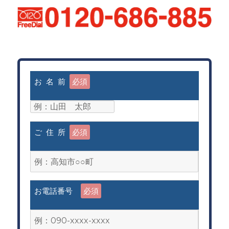
お 名 前
必須
ご 住 所
必須
お電話番号
必須