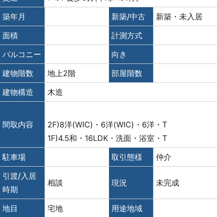
築年月
新築/中古
新築・未入居
面積
計測方式
バルコニー
向き
建物階数
地上2階
部屋階数
建物構造
木造
間取内容
2F)8洋(WIC)・6洋(WIC)・6洋・T
1F)4.5和・16LDK・洗面・浴室・T
駐車場
取引態様
仲介
引渡/入居
相談
現況
未完成
時期
地目
宅地
用途地域