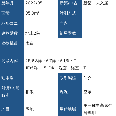
築年月
2022/05
新築/中古
新築・未入居
面積
95.9m²
計測方式
バルコニー
向き
建物階数
地上2階
部屋階数
建物構造
木造
間取内容
2F)6.8洋・6.7洋・5.1洋・T
1F)5洋・15LDK・洗面・浴室・T
駐車場
取引態様
仲介
引渡/入居
相談
現況
空家
時期
第一種中高層住
地目
宅地
用途地域
居専用