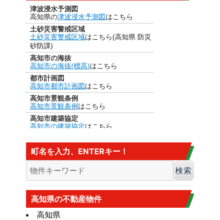
津波浸水予測図
高知県の
津波浸水予測図
はこちら
土砂災害警戒区域
土砂災害警戒区域
はこちら(高知県 防災
砂防課)
高知市の海抜
高知市の海抜(標高)
はこちら
都市計画図
高知市都市計画図
はこちら
高知市景観条例
高知市景観条例
はこちら
高知市建築協定
高知市の建築協定
はこちら
建法22条区域
高知市の
建法22条区域
はこちら・・・
町名を入力、ENTERキー！
カヤ葺き、ログハウスはダメ
香南市の海抜
香南市の海抜（標高）
はこちら
大規模盛土造成地
高知市大規模盛土造成地マップ
はこち
高知県の不動産物件
ら
高知県