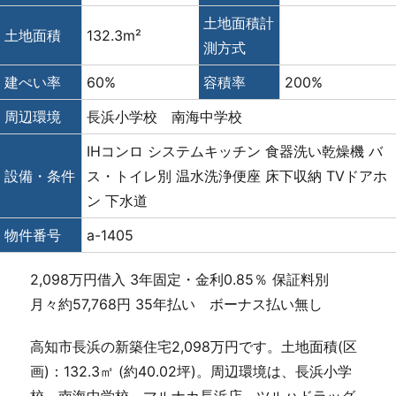
土地面積計
土地面積
132.3m²
測方式
建ぺい率
60%
容積率
200%
周辺環境
長浜小学校 南海中学校
IHコンロ
システムキッチン
食器洗い乾燥機
バ
設備・条件
ス・トイレ別
温水洗浄便座
床下収納
TVドアホ
ン
下水道
物件番号
a-1405
2,098万円借入 3年固定・金利0.85％ 保証料別
月々約57,768円 35年払い ボーナス払い無し
高知市長浜の新築住宅2,098万円です。土地面積(区
画)：132.3㎡ (約40.02坪)。周辺環境は、長浜小学
校、南海中学校、マルナカ長浜店、ツルハドラッグ