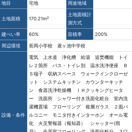
地目
宅地
用途地域
土地面積計
土地面積
170.21m²
測方式
建ぺい率
60%
容積率
200%
周辺環境
長岡小学校 鳶ヶ池中学校
電気 上水道 浄化槽 給湯 追焚機能 トイ
レ２箇所 バス・トイレ別 温水洗浄便座 Ｂ
Ｓ端子 収納スペース ウォークインクローゼ
ット システムキッチン カウンターキッチ
ン 食器洗浄乾燥機 ＩＨクッキングヒータ
ー 洗面所 シャワー付き洗面化粧台 室内洗
濯機置場 フローリング 複層ガラス ２面バ
設備・条件
ルコニー モニタ付きインターホン オール電
化 火災警報器（報知器） シャッター(雨
戸） 全居室フローリング 洗面化粧台 ３口