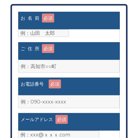
お 名 前
必須
ご 住 所
必須
お電話番号
必須
メールアドレス
必須