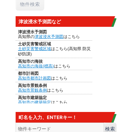
津波浸水予測図など
津波浸水予測図
高知県の
津波浸水予測図
はこちら
土砂災害警戒区域
土砂災害警戒区域
はこちら(高知県 防災
砂防課)
高知市の海抜
高知市の海抜(標高)
はこちら
都市計画図
高知市都市計画図
はこちら
高知市景観条例
高知市景観条例
はこちら
高知市建築協定
高知市の建築協定
はこちら
建法22条区域
高知市の
建法22条区域
はこちら・・・
町名を入力、ENTERキー！
カヤ葺き、ログハウスはダメ
香南市の海抜
香南市の海抜（標高）
はこちら