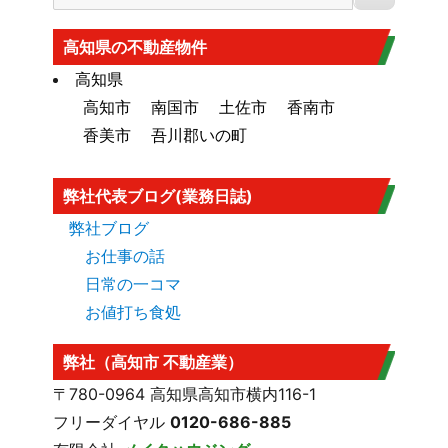
大規模盛土造成地
高知市大規模盛土造成地マップ
はこち
高知県の不動産物件
ら
高知県
高知市
南国市
土佐市
香南市
香美市
吾川郡いの町
弊社代表ブログ(業務日誌)
弊社ブログ
お仕事の話
日常の一コマ
お値打ち食処
弊社（高知市 不動産業）
〒780-0964 高知県高知市横内116-1
フリーダイヤル
0120-686-885