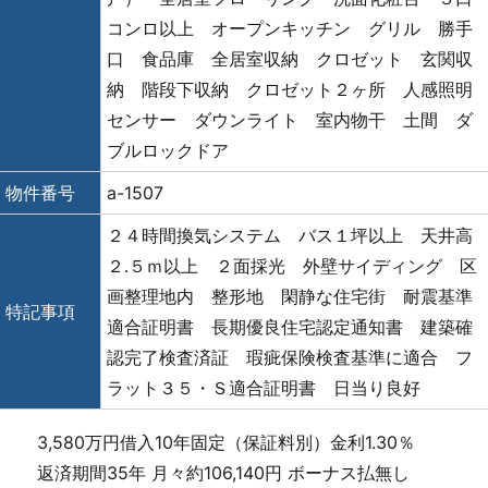
コンロ以上 オープンキッチン グリル 勝手
口 食品庫 全居室収納 クロゼット 玄関収
納 階段下収納 クロゼット２ヶ所 人感照明
センサー ダウンライト 室内物干 土間 ダ
ブルロックドア
物件番号
a-1507
２４時間換気システム バス１坪以上 天井高
２.５ｍ以上 ２面採光 外壁サイディング 区
画整理地内 整形地 閑静な住宅街 耐震基準
特記事項
適合証明書 長期優良住宅認定通知書 建築確
認完了検査済証 瑕疵保険検査基準に適合 フ
ラット３５・Ｓ適合証明書 日当り良好
3,580万円借入10年固定（保証料別）金利1.30％
返済期間35年 月々約106,140円 ボーナス払無し