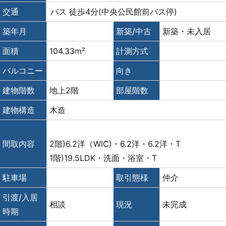
交通
バス 徒歩4分(中央公民館前バス停)
築年月
新築/中古
新築・未入居
面積
104.33m²
計測方式
バルコニー
向き
建物階数
地上2階
部屋階数
建物構造
木造
間取内容
2階)6.2洋（WIC)・6.2洋・6.2洋・T
1階)19.5LDK・洗面・浴室・T
駐車場
取引態様
仲介
引渡/入居
相談
現況
未完成
時期