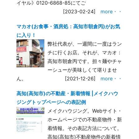
イヤル》0120-6868-85にてご
[2023-02-24]
more・・
マカオ(お食事・酒房処：高知市朝倉丙)がお気
に入り！
弊社代表が、一週間に一度はラン
チに行くお店。それが、マカオ：
高知市朝倉丙です。担々麺やチャ
ーシューが美味しくて堪りませ
ん。
[2021-12-26]
more・・
高知(高知市)の不動産・新着情報 |メイクハウ
ジングトップページへの表記例
メイクハウジング。Webサイト・
ホームページでの不動産物件・新
着情報。その表記方法について。
高知(高知市)不動産物件の新着情