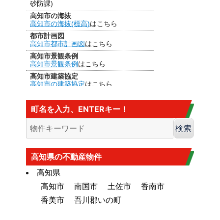
砂防課)
高知市の海抜
高知市の海抜(標高)
はこちら
都市計画図
高知市都市計画図
はこちら
高知市景観条例
高知市景観条例
はこちら
高知市建築協定
高知市の建築協定
はこちら
建法22条区域
高知市の
建法22条区域
はこちら・・・
町名を入力、ENTERキー！
カヤ葺き、ログハウスはダメ
香南市の海抜
香南市の海抜（標高）
はこちら
大規模盛土造成地
高知市大規模盛土造成地マップ
はこち
高知県の不動産物件
ら
高知県
高知市
南国市
土佐市
香南市
香美市
吾川郡いの町