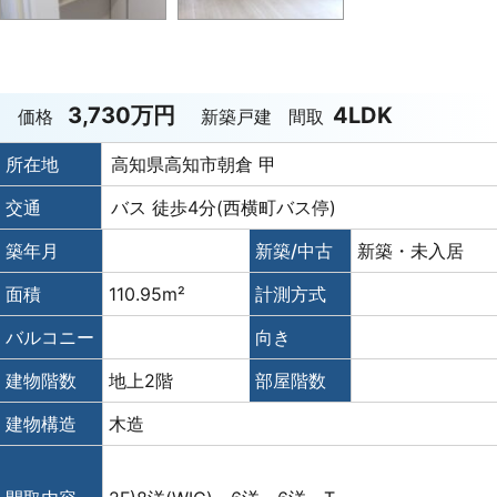
3,730万円
4LDK
価格
新築戸建
間取
所在地
高知県高知市朝倉 甲
交通
バス 徒歩4分(西横町バス停)
築年月
新築/中古
新築・未入居
面積
110.95m²
計測方式
バルコニー
向き
建物階数
地上2階
部屋階数
建物構造
木造