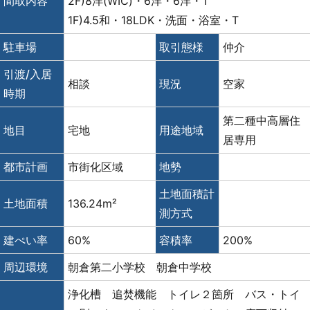
間取内容
2F)8洋(WIC)・6洋・6洋・T
1F)4.5和・18LDK・洗面・浴室・T
駐車場
取引態様
仲介
引渡/入居
相談
現況
空家
時期
第二種中高層住
地目
宅地
用途地域
居専用
都市計画
市街化区域
地勢
土地面積計
土地面積
136.24m²
測方式
建ぺい率
60%
容積率
200%
周辺環境
朝倉第二小学校 朝倉中学校
浄化槽 追焚機能 トイレ２箇所 バス・トイ