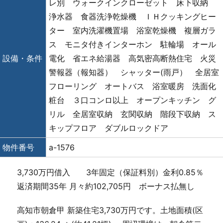
レ別 ウォークインクローゼット 床下収納
浄水器 食器洗浄乾燥機 ＩＨクッキングヒー
ター 室内洗濯機置場 浴室乾燥機 複層ガラ
ス モニタ付きインターホン 駐輪場 オール
設備・条件
電化 省エネ給湯器 高気密高断熱住宅 火災
警報器（報知器） シャッター(雨戸） 全居室
フローリング オートバス 浴室暖房 洗面化
粧台 ３口コンロ以上 オープンキッチン グ
リル 全居室収納 玄関収納 階段下収納 ス
キップフロア ダブルロックドア
物件番号
a-1576
3,730万円借入 3年固定（保証料別）金利0.85％
返済期間35年 月々約102,705円 ボーナス払無し
高知市朝倉甲 新築住宅3,730万円です。土地面積(区