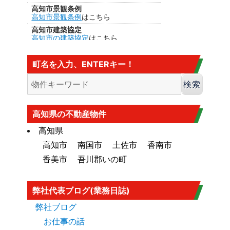
高知市景観条例
高知市景観条例
はこちら
高知市建築協定
高知市の建築協定
はこちら
建法22条区域
高知市の
建法22条区域
はこちら・・・
町名を入力、ENTERキー！
カヤ葺き、ログハウスはダメ
香南市の海抜
香南市の海抜（標高）
はこちら
大規模盛土造成地
高知市大規模盛土造成地マップ
はこち
高知県の不動産物件
ら
高知県
高知市
南国市
土佐市
香南市
香美市
吾川郡いの町
弊社代表ブログ(業務日誌)
弊社ブログ
お仕事の話