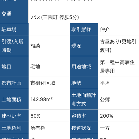
交通
バス(三園町 停歩5分)
駐車場
取引態様
仲介
引渡/入居
古屋あり(更地引
相談
現況
時期
渡可)
第一種中高層住
地目
宅地
用途地域
居専用
都市計画
市街化区域
地勢
平坦
土地面積計
土地面積
142.98m²
公簿
測方式
建ぺい率
60%
容積率
200%
土地権利
所有権
接道状況
一方