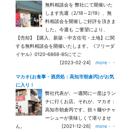
無料相談会を 弊社にて開催いた
します先週（2/18～2/19）、無
料相談会を開催しご好評を頂きま
した。今週も ご要望により、
【売却】【購入、新築・中古住宅・土地】に関
する無料相談会を開催いたします。《フリーダ
イヤル》0120-6868-85にてご
[2023-02-24]
more・・
マカオ(お食事・酒房処：高知市朝倉丙)がお気
に入り！
弊社代表が、一週間に一度はラン
チに行くお店。それが、マカオ：
高知市朝倉丙です。担々麺やチャ
ーシューが美味しくて堪りませ
ん。
[2021-12-26]
more・・