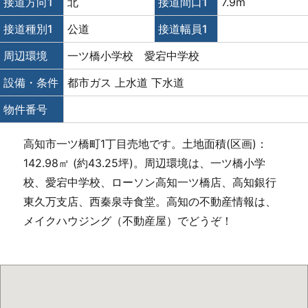
接道方向1
北
接道間口1
7.9m
接道種別1
公道
接道幅員1
周辺環境
一ツ橋小学校 愛宕中学校
設備・条件
都市ガス
上水道
下水道
物件番号
高知市一ツ橋町1丁目売地です。土地面積(区画)：
142.98㎡ (約43.25坪)。周辺環境は、一ツ橋小学
校、愛宕中学校、ローソン高知一ツ橋店、高知銀行
東久万支店、西秦泉寺食堂。高知の不動産情報は、
メイクハウジング（不動産屋）でどうぞ！