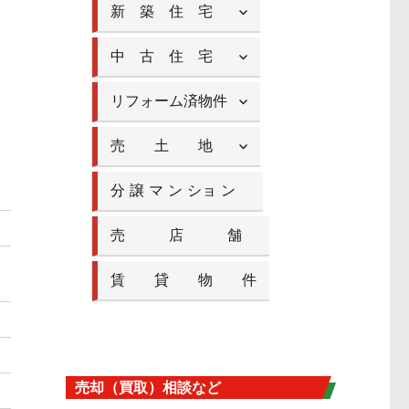
新 築 住 宅
中 古 住 宅
リフォーム済物件
売 土 地
分 譲 マ ン ショ ン
売 店 舗
賃 貸 物 件
売却（買取）相談など