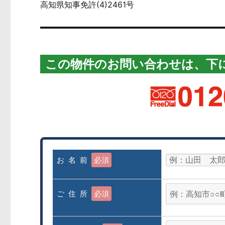
高知県知事免許(4)2461号
この物件のお問い合わせは、下
お 名 前
必須
ご 住 所
必須