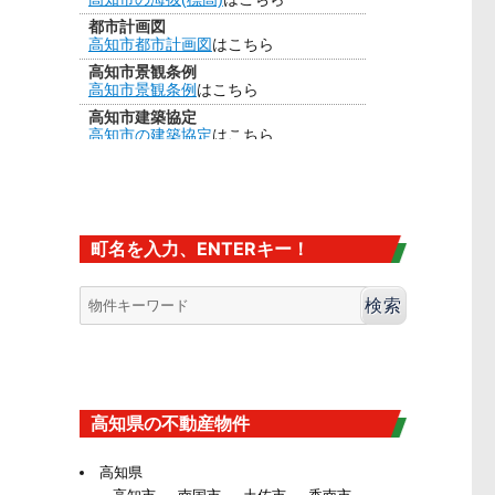
都市計画図
高知市都市計画図
はこちら
高知市景観条例
高知市景観条例
はこちら
高知市建築協定
高知市の建築協定
はこちら
建法22条区域
高知市の
建法22条区域
はこちら・・・
カヤ葺き、ログハウスはダメ
香南市の海抜
香南市の海抜（標高）
はこちら
町名を入力、ENTERキー！
大規模盛土造成地
高知市大規模盛土造成地マップ
はこち
ら
高知県の不動産物件
高知県
高知市
南国市
土佐市
香南市