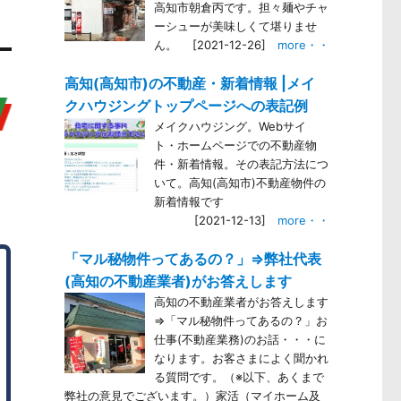
高知市朝倉丙です。担々麺やチャ
ーシューが美味しくて堪りませ
ん。
[2021-12-26]
more・・
高知(高知市)の不動産・新着情報 |メイ
クハウジングトップページへの表記例
メイクハウジング。Webサイ
ト・ホームページでの不動産物
件・新着情報。その表記方法につ
いて。高知(高知市)不動産物件の
新着情報です
[2021-12-13]
more・・
「マル秘物件ってあるの？」⇒弊社代表
(高知の不動産業者)がお答えします
高知の不動産業者がお答えします
⇒「マル秘物件ってあるの？」お
仕事(不動産業務)のお話・・・に
なります。お客さまによく聞かれ
る質問です。（※以下、あくまで
弊社の意見でございます。）家活（マイホーム及