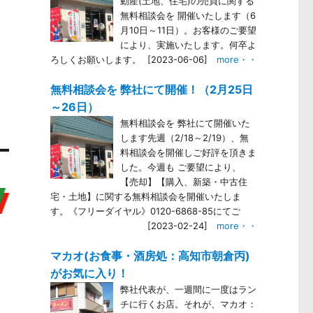
動産(土地、住宅)の売買に関する
無料相談会を 開催いたします（6
月10日～11日）。お客様のご要望
により、実施いたします。何卒よ
。
ろしくお願いします。
[2023-06-06]
more・・
。
無料相談会を 弊社にて開催！（2月25日
。
～26日）
無料相談会を 弊社にて開催いた
します先週（2/18～2/19）、無
料相談会を開催しご好評を頂きま
した。今週も ご要望により、
【売却】【購入、新築・中古住
宅・土地】に関する無料相談会を開催いたしま
す。《フリーダイヤル》0120-6868-85にてご
[2023-02-24]
more・・
マカオ(お食事・酒房処：高知市朝倉丙)
がお気に入り！
弊社代表が、一週間に一度はラン
チに行くお店。それが、マカオ：