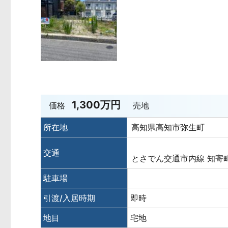
1,300万円
価格
売地
所在地
高知県高知市弥生町
交通
とさでん交通市内線 知寄
駐車場
引渡/入居時期
即時
地目
宅地