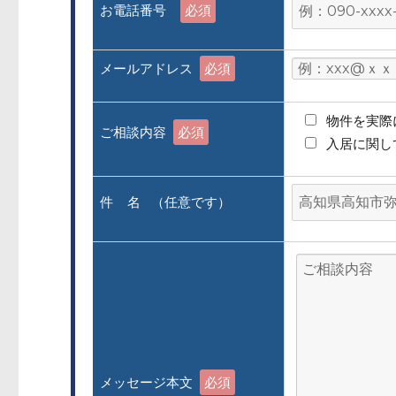
お電話番号
必須
メールアドレス
必須
物件を実際
ご相談内容
必須
入居に関し
件 名 （任意です）
メッセージ本文
必須