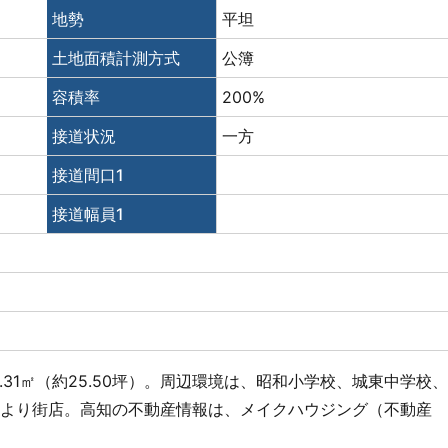
地勢
平坦
土地面積計測方式
公簿
容積率
200%
接道状況
一方
接道間口1
接道幅員1
.31㎡（約25.50坪）。周辺環境は、昭和小学校、城東中学校
ちより街店。高知の不動産情報は、メイクハウジング（不動産