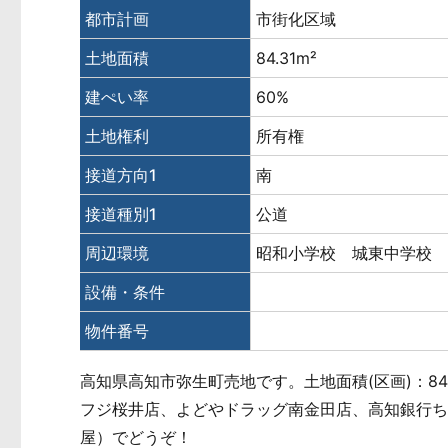
都市計画
市街化区域
土地面積
84.31m²
建ぺい率
60%
土地権利
所有権
接道方向1
南
接道種別1
公道
周辺環境
昭和小学校 城東中学校
設備・条件
物件番号
高知県高知市弥生町売地です。土地面積(区画)：84
フジ桜井店、よどやドラッグ南金田店、高知銀行
屋）でどうぞ！