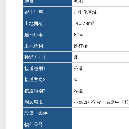
地目
宅地
都市計画
市街化区域
土地面積
140.78m²
建ぺい率
60%
土地権利
所有権
接道方向1
北
接道種別1
公道
接道方向2
東
接道種別2
私道
周辺環境
小高坂小学校 城北中学
設備・条件
物件番号