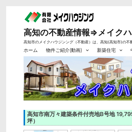
高知の不動産情報⇒メイク
高知市のメイクハウジンング（不動産）は、高知(高知市)の不
ホーム
物件ご紹介(動画)
新築住宅
高知市南万々建築条件付売地B号地 19,795,05
坪）