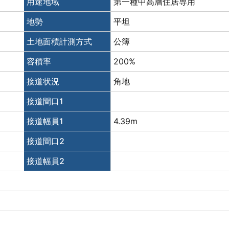
用途地域
第一種中高層住居専用
地勢
平坦
土地面積計測方式
公簿
容積率
200%
接道状況
角地
接道間口1
接道幅員1
4.39m
接道間口2
接道幅員2
校