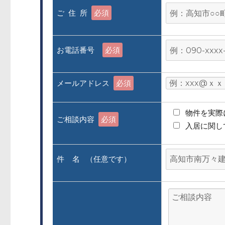
ご 住 所
必須
お電話番号
必須
メールアドレス
必須
物件を実際
ご相談内容
必須
入居に関し
件 名 （任意です）