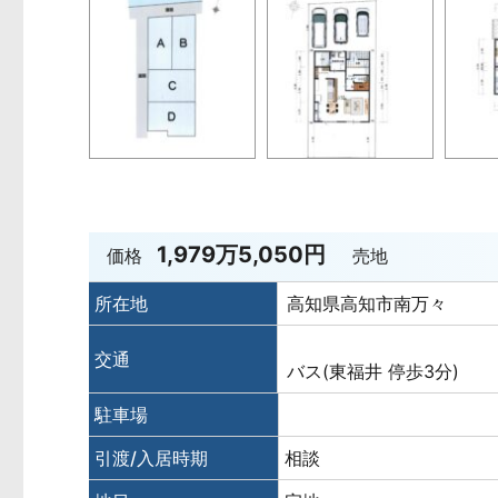
1,979万5,050円
価格
売地
所在地
高知県高知市南万々
交通
バス(東福井 停歩3分)
駐車場
引渡/入居時期
相談