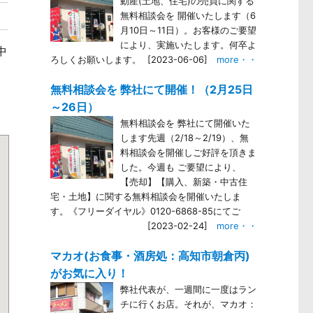
動産(土地、住宅)の売買に関する
無料相談会を 開催いたします（6
月10日～11日）。お客様のご要望
により、実施いたします。何卒よ
中
ろしくお願いします。
[2023-06-06]
more・・
グ
無料相談会を 弊社にて開催！（2月25日
～26日）
無料相談会を 弊社にて開催いた
します先週（2/18～2/19）、無
料相談会を開催しご好評を頂きま
した。今週も ご要望により、
【売却】【購入、新築・中古住
宅・土地】に関する無料相談会を開催いたしま
す。《フリーダイヤル》0120-6868-85にてご
[2023-02-24]
more・・
マカオ(お食事・酒房処：高知市朝倉丙)
がお気に入り！
弊社代表が、一週間に一度はラン
チに行くお店。それが、マカオ：