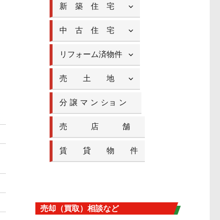
新 築 住 宅
中 古 住 宅
リフォーム済物件
売 土 地
分 譲 マ ン ショ ン
売 店 舗
賃 貸 物 件
売却（買取）相談など