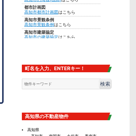
都市計画図
高知市都市計画図
はこちら
高知市景観条例
高知市景観条例
はこちら
高知市建築協定
高知市の建築協定
はこちら
建法22条区域
高知市の
建法22条区域
はこちら・・・
カヤ葺き、ログハウスはダメ
香南市の海抜
香南市の海抜（標高）
はこちら
町名を入力、ENTERキー！
大規模盛土造成地
高知市大規模盛土造成地マップ
はこち
ら
高知県の不動産物件
高知県
高知市
南国市
土佐市
香南市