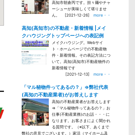
高知市朝倉丙です。担々麺やチャ
ーシューが美味しくて堪りませ
ん。
[2021-12-26]
more・・
高知(高知市)の不動産・新着情報 |メイ
クハウジングトップページへの表記例
メイクハウジング。Webサイ
ト・ホームページでの不動産物
。
件・新着情報。その表記方法につ
。
いて。高知(高知市)不動産物件の
。
新着情報です
[2021-12-13]
more・・
「マル秘物件ってあるの？」⇒弊社代表
(高知の不動産業者)がお答えします
高知の不動産業者がお答えします
⇒「マル秘物件ってあるの？」お
仕事(不動産業務)のお話・・・に
なります。お客さまによく聞かれ
る質問です。（※以下、あくまで
弊社の意見でございます。）家活（マイホーム及