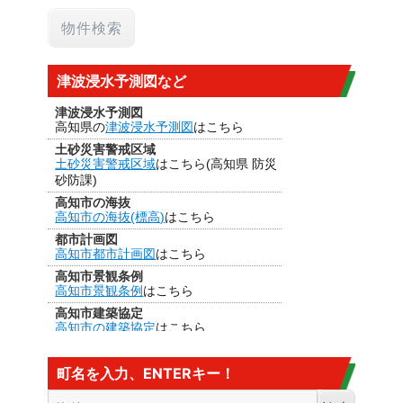
津波浸水予測図など
津波浸水予測図
高知県の
津波浸水予測図
はこちら
土砂災害警戒区域
土砂災害警戒区域
はこちら(高知県 防災
砂防課)
高知市の海抜
高知市の海抜(標高)
はこちら
都市計画図
高知市都市計画図
はこちら
高知市景観条例
高知市景観条例
はこちら
高知市建築協定
高知市の建築協定
はこちら
建法22条区域
高知市の
建法22条区域
はこちら・・・
町名を入力、ENTERキー！
カヤ葺き、ログハウスはダメ
香南市の海抜