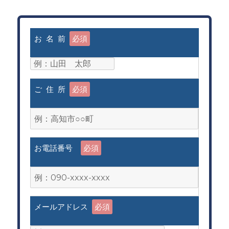
お 名 前
必須
ご 住 所
必須
お電話番号
必須
メールアドレス
必須