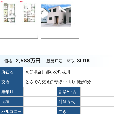
2,588万円
3LDK
価格
新築戸建
間取
所在地
高知県吾川郡いの町枝川
交通
とさでん交通伊野線 中山駅 徒歩1分
築年月
新築/中古
面積
計測方式
バルコニー
向き