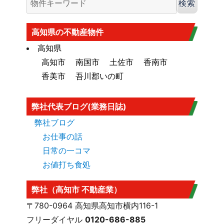
香南市の海抜（標高）
はこちら
大規模盛土造成地
高知市大規模盛土造成地マップ
はこち
高知県の不動産物件
ら
高知県
高知市
南国市
土佐市
香南市
香美市
吾川郡いの町
弊社代表ブログ(業務日誌)
弊社ブログ
お仕事の話
日常の一コマ
お値打ち食処
弊社（高知市 不動産業）
〒780-0964 高知県高知市横内116-1
フリーダイヤル
0120-686-885