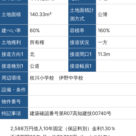
土地面積計
土地面積
140.33m²
公簿
測方式
建ぺい率
60%
容積率
160%
土地権利
所有権
接道状況
一方
接道方向1
北
接道間口1
11.3m
接道種別1
公道
接道幅員1
周辺環境
枝川小学校 伊野中学校
設備・条件
物件番号
特記事項
建築確認番号第R07高知建技00740号
2,588万円借入10年固定（保証料別）金利1.30％