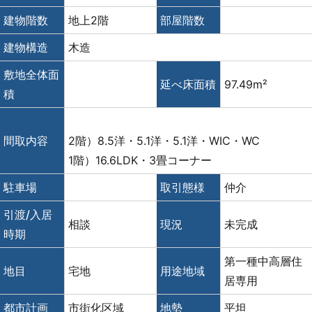
建物階数
地上2階
部屋階数
建物構造
木造
敷地全体面
延べ床面積
97.49m²
積
間取内容
2階）8.5洋・5.1洋・5.1洋・WIC・WC
1階）16.6LDK・3畳コーナー
駐車場
取引態様
仲介
引渡/入居
相談
現況
未完成
時期
第一種中高層住
地目
宅地
用途地域
居専用
都市計画
市街化区域
地勢
平坦