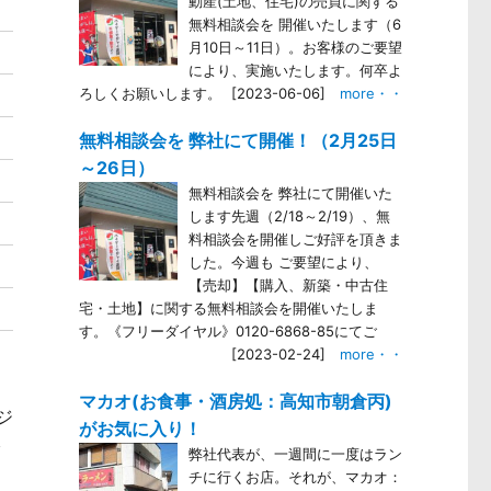
動産(土地、住宅)の売買に関する
無料相談会を 開催いたします（6
月10日～11日）。お客様のご要望
により、実施いたします。何卒よ
ろしくお願いします。
[2023-06-06]
more・・
無料相談会を 弊社にて開催！（2月25日
～26日）
無料相談会を 弊社にて開催いた
します先週（2/18～2/19）、無
料相談会を開催しご好評を頂きま
した。今週も ご要望により、
【売却】【購入、新築・中古住
宅・土地】に関する無料相談会を開催いたしま
す。《フリーダイヤル》0120-6868-85にてご
[2023-02-24]
more・・
マカオ(お食事・酒房処：高知市朝倉丙)
ジ
がお気に入り！
で
弊社代表が、一週間に一度はラン
チに行くお店。それが、マカオ：