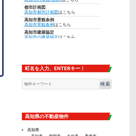
都市計画図
高知市都市計画図
はこちら
高知市景観条例
高知市景観条例
はこちら
高知市建築協定
高知市の建築協定
はこちら
建法22条区域
高知市の
建法22条区域
はこちら・・・
カヤ葺き、ログハウスはダメ
香南市の海抜
香南市の海抜（標高）
はこちら
町名を入力、ENTERキー！
大規模盛土造成地
高知市大規模盛土造成地マップ
はこち
ら
高知県の不動産物件
高知県
高知市
南国市
土佐市
香南市