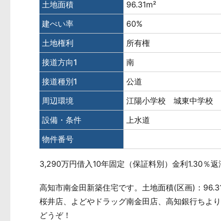
土地面積
96.31m²
建ぺい率
60%
土地権利
所有権
接道方向1
南
接道種別1
公道
周辺環境
江陽小学校 城東中学校
設備・条件
上水道
物件番号
3,290万円借入10年固定（保証料別）金利1.30％返
高知市南金田新築住宅です。土地面積(区画)：96.
桜井店、よどやドラッグ南金田店、高知銀行ちよ
どうぞ！