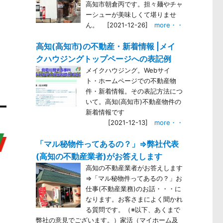
高知市朝倉丙です。担々麺やチャ
ーシューが美味しくて堪りませ
ん。
[2021-12-26]
more・・
。
高知(高知市)の不動産・新着情報 |メイ
。
クハウジングトップページへの表記例
。
メイクハウジング。Webサイ
ト・ホームページでの不動産物
件・新着情報。その表記方法につ
いて。高知(高知市)不動産物件の
新着情報です
[2021-12-13]
more・・
「マル秘物件ってあるの？」⇒弊社代表
(高知の不動産業者)がお答えします
高知の不動産業者がお答えします
⇒「マル秘物件ってあるの？」お
仕事(不動産業務)のお話・・・に
なります。お客さまによく聞かれ
る質問です。（※以下、あくまで
弊社の意見でございます。）家活（マイホーム及