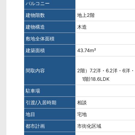
バルコニー
建物階数
地上2階
建物構造
木造
敷地全体面積
建築面積
43.74m²
間取内容
2階）7.2洋・6.2洋・6洋
1階)18.6LDK
駐車場
引渡/入居時期
相談
地目
宅地
都市計画
市街化区域