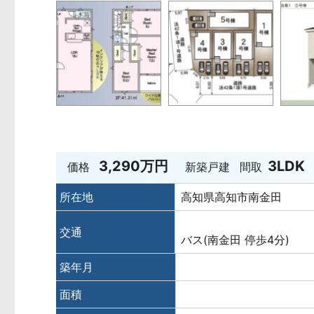
3,290万円
3LDK
価格
新築戸建
間取
所在地
高知県高知市南金田
交通
バス(南金田 停歩4分)
築年月
面積