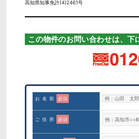
高知県知事免許(4)2461号
この物件のお問い合わせは、下
お 名 前
必須
ご 住 所
必須