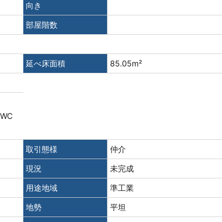
向き
部屋階数
延べ床面積
85.05m²
・WC
取引態様
仲介
現況
未完成
用途地域
準工業
地勢
平坦