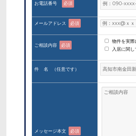
お電話番号
必須
メールアドレス
必須
物件を実際
ご相談内容
必須
入居に関し
件 名 （任意です）
メッセージ本文
必須