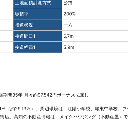
土地面積計測方式
公簿
容積率
200%
接道状況
一方
接道間口1
6.7m
接道幅員1
5.9m
済期間35年 月々約97,542円ボーナス払無し
31㎡（約29.13坪）。周辺環境は、江陽小学校、城東中学校、フ
り街店。高知の不動産情報は、メイクハウジング（不動産屋）