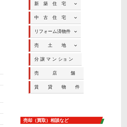
新 築 住 宅
中 古 住 宅
リフォーム済物件
売 土 地
分 譲 マ ン ショ ン
売 店 舗
賃 貸 物 件
売却（買取）相談など