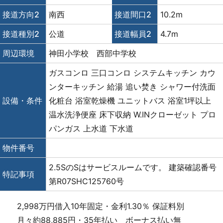
接道方向2
南西
接道間口2
10.2m
接道種別2
公道
接道幅員2
4.7m
周辺環境
神田小学校 西部中学校
ガスコンロ
三口コンロ
システムキッチン
カウ
ンターキッチン
給湯
追い焚き
シャワー付洗面
設備・条件
化粧台
浴室乾燥機
ユニットバス
浴室1坪以上
温水洗浄便座
床下収納
W.INクローゼット
プロ
パンガス
上水道
下水道
物件番号
2.5SのSはサービスルームです。 建築確認番号
特記事項
第R07SHC125760号
2,998万円借入10年固定・金利1.30％ 保証料別
月々約88,885円・35年払い ボーナス払い無