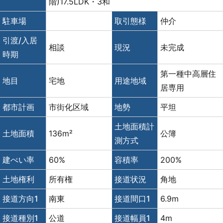
階)17.5LDK・3和
駐車場
取引態様
仲介
引渡/入居
相談
現況
未完成
時期
第一種中高層住
地目
宅地
用途地域
居専用
都市計画
市街化区域
地勢
平坦
土地面積計
土地面積
136m²
公簿
測方式
建ぺい率
60%
容積率
200%
土地権利
所有権
接道状況
角地
接道方向1
南東
接道間口1
6.9m
接道種別1
公道
接道幅員1
4m