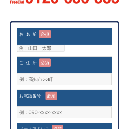
お 名 前
必須
ご 住 所
必須
お電話番号
必須
メールアドレス
必須