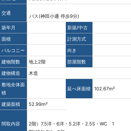
交通
バス(神田小通 停歩9分)
築年月
新築/中古
面積
計測方式
バルコニー
向き
建物階数
地上2階
部屋階数
建物構造
木造
敷地全体面
延べ床面積
102.67m²
積
建築面積
52.99m²
間取内容
2階）7.5洋・6洋・5.2洋・2.5S・WC 1