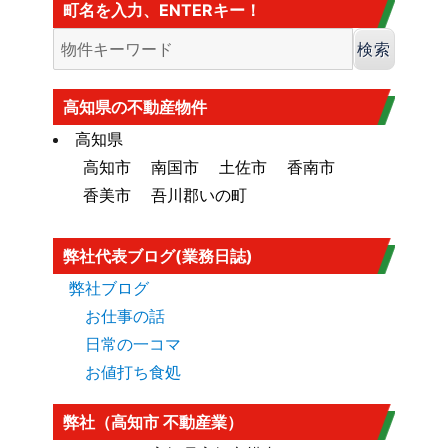
町名を入力、ENTERキー！
カヤ葺き、ログハウスはダメ
香南市の海抜
香南市の海抜（標高）
はこちら
大規模盛土造成地
高知市大規模盛土造成地マップ
はこち
高知県の不動産物件
ら
高知県
高知市
南国市
土佐市
香南市
香美市
吾川郡いの町
弊社代表ブログ(業務日誌)
弊社ブログ
お仕事の話
日常の一コマ
お値打ち食処
弊社（高知市 不動産業）