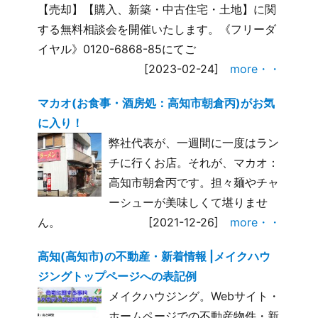
【売却】【購入、新築・中古住宅・土地】に関
する無料相談会を開催いたします。《フリーダ
イヤル》0120-6868-85にてご
[2023-02-24]
more・・
マカオ(お食事・酒房処：高知市朝倉丙)がお気
に入り！
弊社代表が、一週間に一度はラン
チに行くお店。それが、マカオ：
高知市朝倉丙です。担々麺やチャ
ーシューが美味しくて堪りませ
ん。
[2021-12-26]
more・・
高知(高知市)の不動産・新着情報 |メイクハウ
ジングトップページへの表記例
メイクハウジング。Webサイト・
ホームページでの不動産物件・新