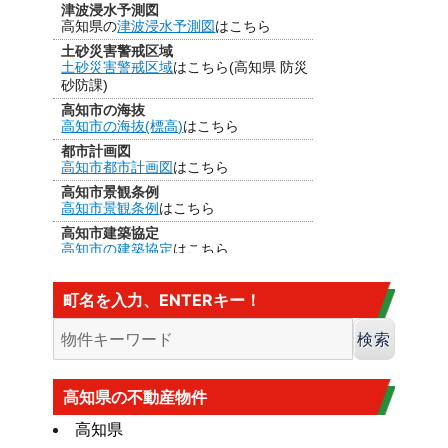
津波浸水予測図
高知県の
津波浸水予測図
はこちら
土砂災害警戒区域
土砂災害警戒区域
はこちら(高知県 防災
砂防課)
高知市の海抜
高知市の海抜(標高)
はこちら
都市計画図
高知市都市計画図
はこちら
高知市景観条例
高知市景観条例
はこちら
高知市建築協定
高知市の建築協定
はこちら
建法22条区域
高知市の
建法22条区域
はこちら・・・
町名を入力、ENTERキー！
カヤ葺き、ログハウスはダメ
香南市の海抜
香南市の海抜（標高）
はこちら
大規模盛土造成地
高知市大規模盛土造成地マップ
はこち
高知県の不動産物件
ら
高知県