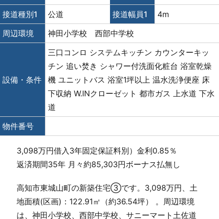
接道種別1
公道
接道幅員1
4m
周辺環境
神田小学校 西部中学校
三口コンロ
システムキッチン
カウンターキッ
チン
追い焚き
シャワー付洗面化粧台
浴室乾燥
設備・条件
機
ユニットバス
浴室1坪以上
温水洗浄便座
床
下収納
W.INクローゼット
都市ガス
上水道
下水
道
物件番号
3,098万円借入3年固定保証料別）金利0.85％
返済期間35年 月々約85,303円ボーナス払無し
高知市東城山町の新築住宅③です。3,098万円、土
地面積(区画)：122.91㎡（約36.54坪） 。周辺環境
は、神田小学校、西部中学校、サニーマート土佐道