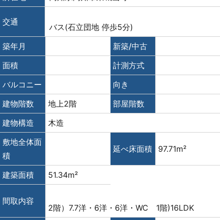
交通
バス(石立団地 停歩5分)
築年月
新築/中古
面積
計測方式
バルコニー
向き
建物階数
地上2階
部屋階数
建物構造
木造
敷地全体面
延べ床面積
97.71m²
積
建築面積
51.34m²
間取内容
2階）7.7洋・6洋・6洋・WC 1階)16LDK