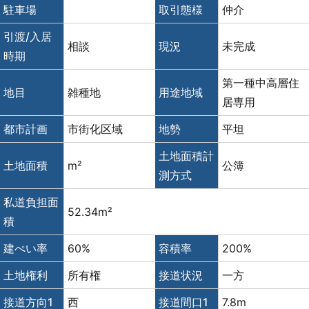
駐車場
取引態様
仲介
引渡/入居
相談
現況
未完成
時期
第一種中高層住
地目
雑種地
用途地域
居専用
都市計画
市街化区域
地勢
平坦
土地面積計
土地面積
m²
公簿
測方式
私道負担面
52.34m²
積
建ぺい率
60%
容積率
200%
土地権利
所有権
接道状況
一方
接道方向1
西
接道間口1
7.8m