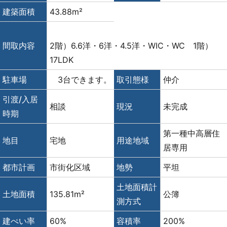
建築面積
43.88m²
間取内容
2階）6.6洋・6洋・4.5洋・WIC・WC 1階）
17LDK
駐車場
3台できます。
取引態様
仲介
引渡/入居
相談
現況
未完成
時期
第一種中高層住
地目
宅地
用途地域
居専用
都市計画
市街化区域
地勢
平坦
土地面積計
土地面積
135.81m²
公簿
測方式
建ぺい率
60%
容積率
200%