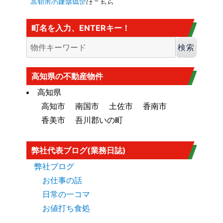
高知市の建築協定
はこちら
建法22条区域
高知市の
建法22条区域
はこちら・・・
町名を入力、ENTERキー！
カヤ葺き、ログハウスはダメ
香南市の海抜
香南市の海抜（標高）
はこちら
大規模盛土造成地
高知市大規模盛土造成地マップ
はこち
高知県の不動産物件
ら
高知県
高知市
南国市
土佐市
香南市
香美市
吾川郡いの町
弊社代表ブログ(業務日誌)
弊社ブログ
お仕事の話
日常の一コマ
お値打ち食処