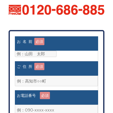
お 名 前
必須
ご 住 所
必須
お電話番号
必須