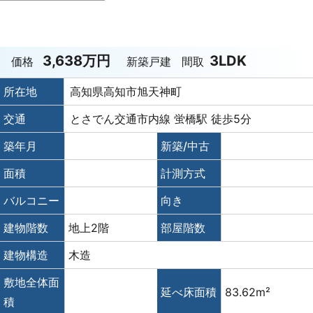
3,638万円
3LDK
価格
新築戸建
間取
所在地
高知県高知市旭天神町
交通
とさでん交通市内線 蛍橋駅 徒歩5分
築年月
新築/中古
面積
計測方式
バルコニー
向き
建物階数
地上2階
部屋階数
建物構造
木造
敷地全体面
延べ床面積
83.62m²
積