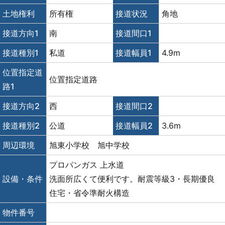
土地権利
所有権
接道状況
角地
接道方向1
南
接道間口1
接道種別1
私道
接道幅員1
4.9m
位置指定道
位置指定道路
路1
接道方向2
西
接道間口2
接道種別2
公道
接道幅員2
3.6m
周辺環境
旭東小学校 旭中学校
プロパンガス
上水道
設備・条件
洗面所広くて便利です。耐震等級3・長期優良
住宅・省令準耐火構造
物件番号