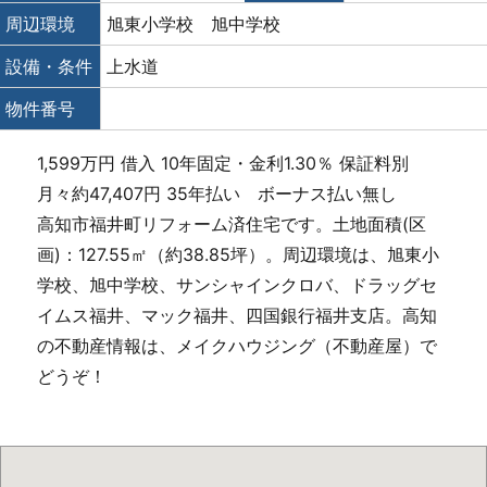
周辺環境
旭東小学校 旭中学校
設備・条件
上水道
物件番号
1,599万円 借入 10年固定・金利1.30％ 保証料別
月々約47,407円 35年払い ボーナス払い無し
高知市福井町リフォーム済住宅です。土地面積(区
画)：127.55㎡（約38.85坪）。周辺環境は、旭東小
学校、旭中学校、サンシャインクロバ、ドラッグセ
イムス福井、マック福井、四国銀行福井支店。高知
の不動産情報は、メイクハウジング（不動産屋）で
どうぞ！