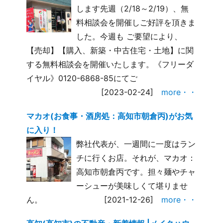
します先週（2/18～2/19）、無
料相談会を開催しご好評を頂きま
した。今週も ご要望により、
【売却】【購入、新築・中古住宅・土地】に関
する無料相談会を開催いたします。《フリーダ
イヤル》0120-6868-85にてご
[2023-02-24]
more・・
マカオ(お食事・酒房処：高知市朝倉丙)がお気
に入り！
弊社代表が、一週間に一度はラン
チに行くお店。それが、マカオ：
高知市朝倉丙です。担々麺やチャ
ーシューが美味しくて堪りませ
ん。
[2021-12-26]
more・・