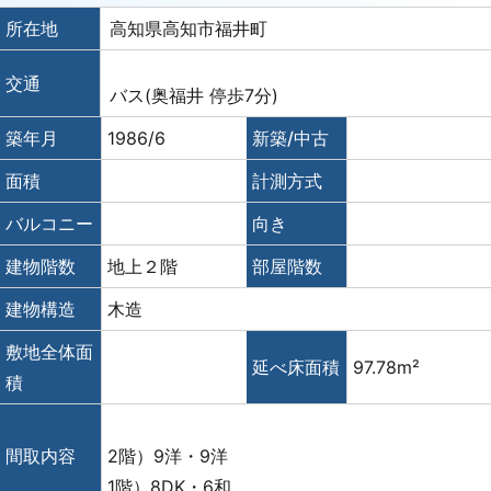
所在地
高知県高知市福井町
交通
バス(奥福井 停歩7分)
築年月
1986/6
新築/中古
面積
計測方式
バルコニー
向き
建物階数
地上２階
部屋階数
建物構造
木造
敷地全体面
延べ床面積
97.78m²
積
間取内容
2階）9洋・9洋
1階）8DK・6和