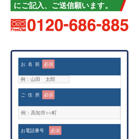
にご記入、ご送信願います。
お 名 前
必須
ご 住 所
必須
お電話番号
必須