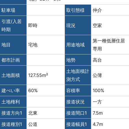
駐車場
取引態様
仲介
引渡/入居
即時
現況
空家
時期
第一種低層住居
地目
宅地
用途地域
専用
都市計画
地勢
高台
土地面積計
土地面積
127.55m²
公簿
測方式
建ぺい率
60%
容積率
100%
土地権利
接道状況
一方
接道方向1
北東
接道間口1
7.5m
接道種別1
公道
接道幅員1
4.7m