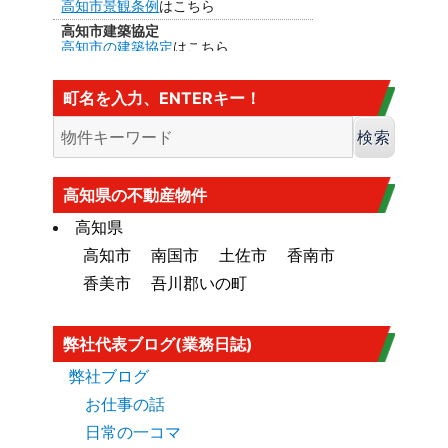
高知市景観条例
はこちら
高知市建築協定
高知市の建築協定
はこちら
建法22条区域
高知市の
建法22条区域
はこちら・・・
町名を入力、ENTERキー！
カヤ葺き、ログハウスはダメ
香南市の海抜
香南市の海抜（標高）
はこちら
大規模盛土造成地
高知市大規模盛土造成地マップ
はこち
高知県の不動産物件
ら
高知県
高知市
南国市
土佐市
香南市
香美市
吾川郡いの町
弊社代表ブログ(業務日誌)
弊社ブログ
お仕事の話
日常の一コマ