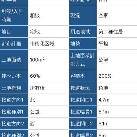
引渡/入居
相談
現況
空家
時期
地目
宅地
用途地域
第二種住居
都市計画
市街化区域
地勢
平坦
土地面積計
土地面積
100m²
公簿
測方式
建ぺい率
60%
容積率
200%
土地権利
所有権
接道状況
角地
接道方向1
北
接道間口1
4.7m
接道種別1
公道
接道幅員1
5.1m
接道方向2
西
接道間口2
6.1m
接道種別2
公道
接道幅員2
6m