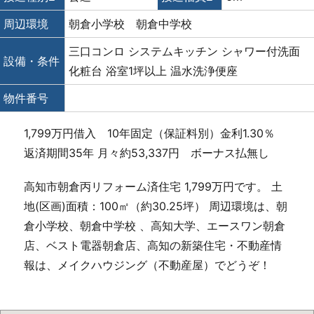
周辺環境
朝倉小学校 朝倉中学校
三口コンロ
システムキッチン
シャワー付洗面
設備・条件
化粧台
浴室1坪以上
温水洗浄便座
物件番号
1,799万円借入 10年固定（保証料別）金利1.30％
返済期間35年 月々約53,337円 ボーナス払無し
高知市朝倉丙リフォーム済住宅 1,799万円です。 土
地(区画)面積：100㎡（約30.25坪） 周辺環境は、朝
倉小学校、朝倉中学校 、高知大学、エースワン朝倉
店、ベスト電器朝倉店、高知の新築住宅・不動産情
報は、メイクハウジング（不動産屋）でどうぞ！