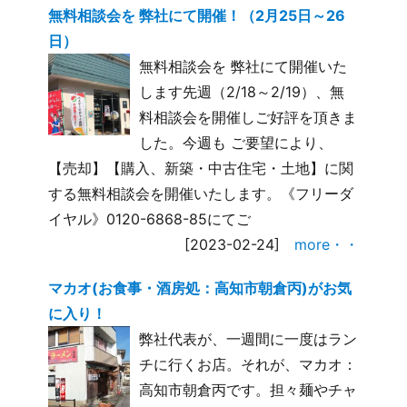
無料相談会を 弊社にて開催！（2月25日～26
日）
無料相談会を 弊社にて開催いた
します先週（2/18～2/19）、無
料相談会を開催しご好評を頂きま
した。今週も ご要望により、
【売却】【購入、新築・中古住宅・土地】に関
する無料相談会を開催いたします。《フリーダ
イヤル》0120-6868-85にてご
[2023-02-24]
more・・
マカオ(お食事・酒房処：高知市朝倉丙)がお気
に入り！
弊社代表が、一週間に一度はラン
チに行くお店。それが、マカオ：
高知市朝倉丙です。担々麺やチャ