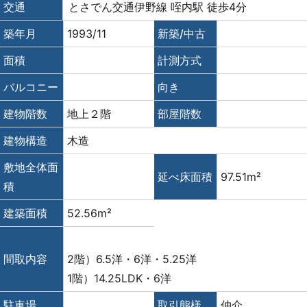
交通
とさでん交通伊野線 咥内駅 徒歩4分
築年月
1993/11
新築/中古
面積
計測方式
バルコニー
向き
建物階数
地上２階
部屋階数
建物構造
木造
敷地全体面
延べ床面積
97.51m²
積
建築面積
52.56m²
間取内容
2階）6.5洋・6洋・5.25洋
1階）14.25LDK・6洋
駐車場
取引態様
仲介