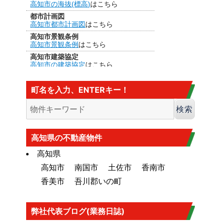
高知市の海抜(標高)
はこちら
都市計画図
高知市都市計画図
はこちら
高知市景観条例
高知市景観条例
はこちら
高知市建築協定
高知市の建築協定
はこちら
建法22条区域
高知市の
建法22条区域
はこちら・・・
町名を入力、ENTERキー！
カヤ葺き、ログハウスはダメ
香南市の海抜
香南市の海抜（標高）
はこちら
大規模盛土造成地
高知市大規模盛土造成地マップ
はこち
高知県の不動産物件
ら
高知県
高知市
南国市
土佐市
香南市
香美市
吾川郡いの町
弊社代表ブログ(業務日誌)