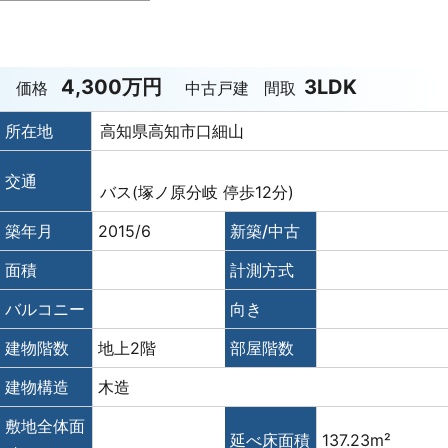
4,300万円
3LDK
価格
中古戸建
間取
所在地
高知県高知市口細山
交通
バス(塚ノ原分岐 停歩12分)
築年月
2015/6
新築/中古
面積
計測方式
バルコニー
向き
建物階数
地上2階
部屋階数
建物構造
木造
敷地全体面
延べ床面積
137.23m²