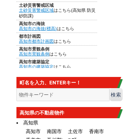
土砂災害警戒区域
土砂災害警戒区域
はこちら(高知県 防災
砂防課)
高知市の海抜
高知市の海抜(標高)
はこちら
都市計画図
高知市都市計画図
はこちら
高知市景観条例
高知市景観条例
はこちら
高知市建築協定
高知市の建築協定
はこちら
建法22条区域
高知市の
建法22条区域
はこちら・・・
町名を入力、ENTERキー！
カヤ葺き、ログハウスはダメ
香南市の海抜
香南市の海抜（標高）
はこちら
大規模盛土造成地
高知市大規模盛土造成地マップ
はこち
高知県の不動産物件
ら
高知県
高知市
南国市
土佐市
香南市