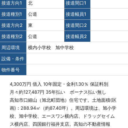
接道方向1
北
接道間口1
接道種別1
公道
接道幅員1
接道方向2
東
接道間口2
接道種別2
公道
接道幅員2
周辺環境
横内小学校 旭中学校
設備・条件
物件番号
4,300万円 借入 10年固定・金利1.30％ 保証料別
月々約127,487円 35年払い ボーナス払い無し
高知市口細山（旭北町団地）住宅です。土地面積(区
画)：288.94㎡（約87.40坪）。周辺環境は、旭小学
校、旭中学校、エースワン横内店、ドラッグセイム
ス横内店、四国銀行福井支店。高知の不動産情報