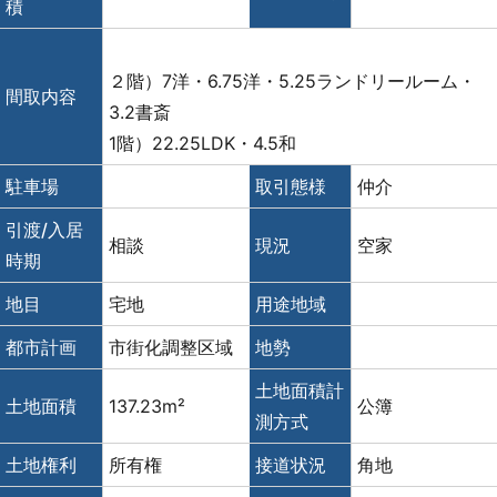
積
２階）7洋・6.75洋・5.25ランドリールーム・
間取内容
3.2書斎
1階）22.25LDK・4.5和
駐車場
取引態様
仲介
引渡/入居
相談
現況
空家
時期
地目
宅地
用途地域
都市計画
市街化調整区域
地勢
土地面積計
土地面積
137.23m²
公簿
測方式
土地権利
所有権
接道状況
角地