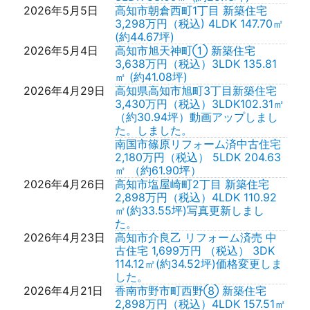
2026年5月5日
高知市朝倉西町1丁目 新築住宅
3,298万円（税込) 4LDK 147.70㎡
(約44.67坪)
2026年5月4日
高知市旭天神町① 新築住宅
3,638万円（税込）3LDK 135.81
㎡ (約41.08坪)
2026年4月29日
高知県高知市旭町3丁目新築住宅
3,430万円（税込）3LDK102.31㎡
（約30.94坪）動画アップしまし
た。しました。
南国市篠原リフォーム済中古住宅
2,180万円（税込） 5LDK 204.63
㎡ （約61.90坪）
2026年4月26日
高知市塩屋崎町2丁目 新築住宅
2,898万円（税込）4LDK 110.92
㎡(約33.55坪)写真更新しまし
た。
2026年4月23日
高知市介良乙 リフォーム済売 中
古住宅 1,699万円 （税込） 3DK
114.12㎡(約34.52坪)価格変更しま
した。
2026年4月21日
香南市野市町西野⑧ 新築住宅
2,898万円（税込）4LDK 157.51㎡