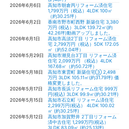
2026年6月6日
高知市朝倉丙リフォーム済住宅
1,799万円（税込）4LDK 100㎡
（約30.25坪）
2026年6月2日
香南市野市町西野 新築住宅 3,380
万円 (税込）3LDK 139.72㎡(約
42.26坪)動画アップしました。
2026年6月1日
高知市高須2丁目 リフォーム済住
宅 2,799万円（税込）5DK 172.05
㎡（約52.04坪）
2026年5月29日
高知市潮見台3丁目 リフォーム済
住宅 2,099万円 （税込）4LDK
167.68㎡（約50.72坪）
2026年5月18日
高知市東雲町 新築住宅③ 2,498
万円 3LDK 105.11㎡(約31.79坪) 価
格変更しました。
2026年5月17日
高知市長浜リフォーム住宅 999万
円(税込) 3LDK 99.9㎡(約30.21坪)
2026年5月15日
高知市石立町 リフォーム済住宅
2,299万円(税込） 4LDK 100.02
㎡ (約30.25坪)
2026年5月12日
高知市加賀野井 2丁目リフォーム
済中古住宅 1,299万円(税込）
3LDK 83.09㎡ (約25.13坪)