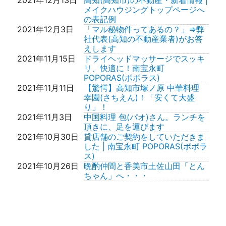
知・高知市の不動産情報はメイク
㎡（約44.92坪）価格変更しまし
メイクハウジングトップページへ
ハウジング！
た。
の表記例
売却相談（買い取り）無料査定(高
2026年7月14日
高知市中秦泉寺 リフォーム済住宅
2021年12月3日
「マル秘物件ってあるの？」⇒弊
知市不動産) | 高知の不動産物件の
1,399万円(税込） 3LDK 73.4㎡
社代表(高知の不動産業者)がお答
売却相談はメイクハウジングへ！
(約22.2坪)価格変更しました。
えします
2018年1月22日
お問い合わせ(高知市不動産) | 高
2026年7月10日
高知市十津5丁目 建築条件付売地
2021年11月15日
ドライヘッドマッサージでスッキ
知・高知市の不動産情報はメイク
7,096,950円3.3㎡＠ 13.5万円
リ、快適に！南宝永町
ハウジングへ！
173.78㎡ (約52.57坪)
POPORAS(ポポラス)
不動産豆知識(高知市不動産) | 高
2026年7月9日
高知市福井町新築住宅 3,180万円
2021年11月11日
【驚愕】高知市塚ノ原 中華料理
知・高知市の不動産情報はメイク
（税込)3LDK 115.70㎡（約34.99
幸園(さちえん)！「安くて大盛
ハウジングへ！
坪）動画アップしました。
り」！
2018年1月17日
会社案内(高知市不動産) | 高知・
2026年7月7日
高知市大津乙 リフォーム済住宅
2021年11月3日
中国料理 包(パオ)さん。ランチを
高知市の不動産情報はメイクハウ
2,199万円（税込）4LDK 108.33
頂きに、足を運びます
ジングへ！
㎡（約32.76坪）
2021年10月30日
貸店舗のご契約をしていただきま
2018年1月10日
お探しのページはありませんでし
2026年7月6日
高知市鴨部二丁目リフォーム済住
した | 南宝永町 POPORAS(ポポラ
た。
宅 2,799万円 4LDK 106.74㎡（約
ス)
32.28坪）
2021年10月26日
晩酌仲間と香美市土佐山田「とん
2026年7月5日
高知市弥生町 リフォーム済住宅
ちゃん」へ・・・
2,399万円( 税込） 5LDK 100.20
㎡(約30.31坪)価格変更しました。
2026年7月4日
高知市潮見台1丁目 リフォーム済
中古住宅 2,480万円 （税込）
4SLDK 164.05㎡（約49.62坪）動