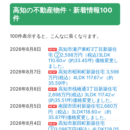
画アップしました。
高知の不動産物件・新着情報100
2026年6月30日
高知市百石町2丁目③ 新築住宅
3,180万円(税込）3LDK 94.02㎡
件
(約28.44坪)動画アップしまし
た。
2026年6月24日
高知市高見町新築住宅 2,398万円
100件表示すると、こんなに長くなります。
（税込）3LDK 126.68㎡(約38.32
坪)価格変更しました。
2026年6月23日
高知市鴨部 新築住宅 ⑨3,298万
2026年8月8日
高知市瀬戸東町3丁目新築住
NEW!
円(税込）4LDK 138.66㎡（約
宅 ②2,598万円（税込)3LDK
41.94坪）価格変更しました。
110.60㎡ (約33.45坪) 価格変更し
2026年6月22日
高知市鴨部 新築住宅 ⑧ 3,098万
ました。
円(税込）4LDK 138.91㎡（約
2026年8月7日
高知市昭和町新築住宅 3,598
NEW!
42.02坪）価格変更しました。
万円(税込）4LDK 117.67㎡（約
2026年6月20日
高知市百石町3丁目⑪ 新築住宅
35.59坪）
2,798万円(税込）4LDK 117.18㎡
2026年8月6日
高知市桟橋通3丁目新築住宅
NEW!
(約35.44坪) 価格変更しました。
2,698万円(税込) 3LDK 117.42㎡
2026年6月19日
高知市介良売地 1,800万円 3.3㎡
(約35.51坪)価格変更しました。
＠29.88万円 199.2㎡（約60.25
2026年8月5日
南国市田村新築住宅2,680万
NEW!
坪）
円（税込）3LDK118.60㎡（約
2026年6月17日
高知市大津乙 中古住宅 1,280万円
35.87坪)価格変更しました。
（税込）4LDK 76.87㎡（約23.25
2026年8月4日
高知市新田町新築住宅
NEW!
坪）価格変更しました。
③3,098万円(税込）4LDK128.05