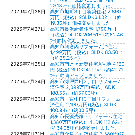
29.13坪）価格変更しました。
2026年7月28日
高知市旭町3丁目新築住宅 2,890
万円（税込）2SLDK64.02㎡（約
19.36坪）価格変更しました。
2026年7月27日
高知市長浜新築住宅 1,790万円
（税込）4LDK 206.51㎡(約62.46
坪)価格変更しました。
2026年7月26日
高知市朝倉丙リフォーム済住宅
1,499万円（税込）3LDK 83.50㎡
（約25.25坪）
2026年7月25日
高知市南万々新築住宅A号地 4,180
円 (税込) 3LDK141.19㎡（約42.71
坪）動画アップしました。
2026年7月24日
高知市瀬戸西町3丁目 リフォーム
済住宅 2,099万円(税込）6DK
188.55㎡ (約57.03坪)
2026年7月23日
高知市一宮中町3丁目リフォーム
済住宅 2,199万円(税込）3LDK
100.84㎡ (約30.5坪)
2026年7月22日
高知市長浜売家・リフォーム住宅
1,380万円(税込） 4LDK 112.62㎡
(約34.06坪)価格変更しました。
2026年7月21日
高知市介良乙新築住宅 3,380円(税