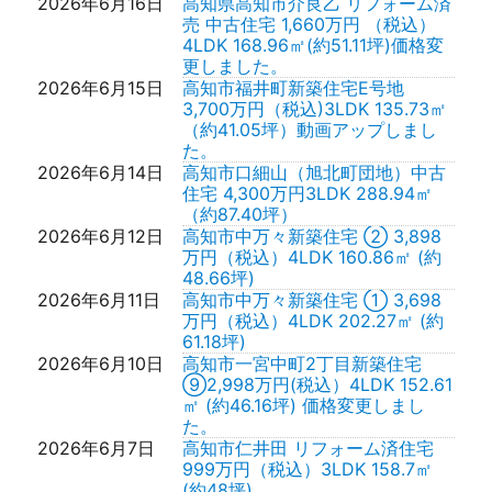
2026年6月16日
高知県高知市介良乙 リフォーム済
売 中古住宅 1,660万円 （税込）
4LDK 168.96㎡(約51.11坪)価格変
更しました。
2026年6月15日
高知市福井町新築住宅E号地
3,700万円（税込)3LDK 135.73㎡
（約41.05坪）動画アップしまし
た。
2026年6月14日
高知市口細山（旭北町団地）中古
住宅 4,300万円3LDK 288.94㎡
（約87.40坪）
2026年6月12日
高知市中万々新築住宅 ② 3,898
万円（税込）4LDK 160.86㎡ (約
48.66坪)
2026年6月11日
高知市中万々新築住宅 ① 3,698
万円（税込）4LDK 202.27㎡ (約
61.18坪)
2026年6月10日
高知市一宮中町2丁目新築住宅
⑨2,998万円(税込）4LDK 152.61
㎡ (約46.16坪) 価格変更しまし
た。
2026年6月7日
高知市仁井田 リフォーム済住宅
999万円（税込）3LDK 158.7㎡
(約48坪)