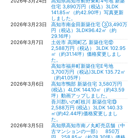
2026年3月24日
高知県高知市薊野東町4号地 新築
住宅 3,890万円（税込）3LDK
141.85㎡（約42.90坪）写真更新
しました。
2026年3月23日
高知市南金田新築住宅 ③3,490万
円（税込）3LDK96.42㎡（約
29.16坪）
2026年3月7日
土佐市 高岡町乙 新築住宅⑫
2,588万円（税込） 3LDK 102.95
㎡（約31.14坪）価格変更しまし
た。
高知市福井町新築住宅E号地
3,700万円（税込)3LDK 135.72㎡
（約41.05坪）
2026年3月6日
高知市鴨部 新築住宅 3,580万円
(税込）4LDK 144.10㎡（約43.59
坪）動画アップしました。
吾川郡いの町枝川 新築住宅⑬
2,588万円 (税込）3LDK 140.33
㎡(約42.44坪)価格変更しまし
た。
2026年3月5日
高知県高知市南ノ丸町売店舗（中
古マンションの一部） 850万
円 258.85㎡（約78.30坪）価格