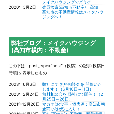
2026年7月21日
高知市介良乙新築住宅 3,380円(税
メイクハウジングでどうぞ
込）3LDK164.97㎡（約49.90坪）
2020年3月2日
売買検索(高知市不動産) | 高知・
動画アップしました。
高知市の不動産情報はメイクハウ
2026年7月20日
高知市十津5丁目 リフォーム済住
ジングへ！
宅 1,349万円(税込） 3SLDK
2018年6月4日
メイクハウジング・お問い合わせ
101.75㎡ (約30.78坪)価格変更し
| 高知・高知市の不動産情報はメ
ました。
イクハウジング！
2026年7月19日
高知市葛島４丁目リフォーム済住
メイクハウジング・会社案内 | 高
宅 1,799万円(税込） 5DK132.23
知・高知市の不動産情報はメイク
弊社ブログ：メイクハウジング
㎡ (約39.99坪)
ハウジング！
(高知市横内：不動産)
2026年7月18日
高知市百石町4丁目 リフォーム済
高知市区分けマップ | 高知・高知
住宅 1,969万円（税込）3DK
市の不動産情報はメイクハウジン
98.77㎡ (約29.87坪)価格変更しま
グ！
した。
この下は、post_type=”post”（投稿）の記事(投稿日
2018年2月28日
プライバシーポリシー(高知市不動
2026年7月17日
高知市横浜新町1丁目リフォーム済
産) | 高知・高知市の不動産情報は
時順)を表示したもの
住宅・2,549万円 （税込）4LDK
メイクハウジングへ！
180.09㎡ (約54.47坪)価格変更し
2018年2月7日
動画でご案内・ご紹介(高知市不動
ました。
2023年6月6日
弊社にて 無料相談会を 開催いた
産) | 高知・高知市の不動産情報は
2026年7月16日
高知市福井町リフォーム済住宅
します！（6月10日～11日）
メイクハウジングへ！
1,599万円（税込)3DK 127.55㎡
2023年2月24日
無料相談会を 弊社にて開催！（2
2018年1月29日
住宅購入豆知識(高知市不動産) |
（約38.58坪）価格変更しまし
月25日～26日）
高知・高知市の不動産情報はメイ
た。
2021年12月26日
マカオ(お食事・酒房処：高知市朝
クハウジング！
2026年7月15日
高知市若草町 リフォーム済住宅
倉丙)がお気に入り！
引越し豆知識(高知市不動産) | 高
1,999万円（税込）3LDK 148.52
2021年12月13日
高知(高知市)の不動産・新着情報 |