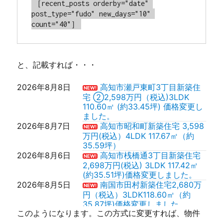
［recent_posts orderby="date" 
post_type="fudo" new_days="10" 
count="40"］
と、記載すれば・・・
2026年8月8日
高知市瀬戸東町3丁目新築住
NEW!
宅 ②2,598万円（税込)3LDK
110.60㎡ (約33.45坪) 価格変更し
ました。
2026年8月7日
高知市昭和町新築住宅 3,598
NEW!
万円(税込）4LDK 117.67㎡（約
35.59坪）
2026年8月6日
高知市桟橋通3丁目新築住宅
NEW!
2,698万円(税込) 3LDK 117.42㎡
(約35.51坪)価格変更しました。
2026年8月5日
南国市田村新築住宅2,680万
NEW!
円（税込）3LDK118.60㎡（約
35.87坪)価格変更しました。
このようになります。この方式に変更すれば、物件
2026年8月4日
高知市新田町新築住宅
NEW!