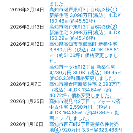
ました。
2026年2月14日
高知市瀬戸東町3丁目6期3棟①
新築住宅 3,098万円(税込）4LDK
150.48㎡(約45.52坪)
2026年2月13日
高知市瀬戸東町3丁目6期3棟②
新築住宅 2,998万円(税込）4LDK
150.29㎡(約45.46坪)
2026年2月12日
高知県高知市鴨部高町 新築住宅
3,880万円（税込）4LDK 168.81
㎡（約51.06坪）価格変更しまし
た。
高知市一ツ橋町2丁目 新築住宅
4,280万円 3LDK（税込）99.95㎡
(約30.23坪)価格変更しました。
2026年2月7日
高知市朝倉丙新築住宅 2,698万円
（税込）4LDK 134.64㎡（約
40.72坪）価格変更しました。
2026年1月25日
高知市潮見台2丁目 リフォーム済
中古住宅 2,590万円 （税込）
4LDK 164.85㎡（約49.86坪）動
画アップしました。
2026年1月16日
高知市百石町2丁目建築条件付売
地④ 920万円 3.3㎡@323,488円