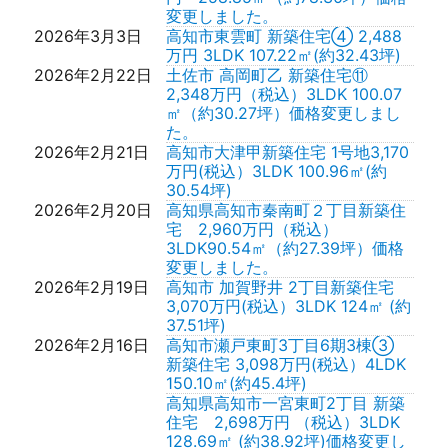
変更しました。
2026年3月3日
高知市東雲町 新築住宅④ 2,488
万円 3LDK 107.22㎡(約32.43坪)
2026年2月22日
土佐市 高岡町乙 新築住宅⑪
2,348万円（税込）3LDK 100.07
㎡（約30.27坪）価格変更しまし
た。
2026年2月21日
高知市大津甲新築住宅 1号地3,170
万円(税込）3LDK 100.96㎡(約
30.54坪)
2026年2月20日
高知県高知市秦南町２丁目新築住
宅 2,960万円（税込）
3LDK90.54㎡（約27.39坪）価格
変更しました。
2026年2月19日
高知市 加賀野井 2丁目新築住宅
3,070万円(税込）3LDK 124㎡ (約
37.51坪)
2026年2月16日
高知市瀬戸東町3丁目6期3棟③
新築住宅 3,098万円(税込）4LDK
150.10㎡(約45.4坪)
高知県高知市一宮東町2丁目 新築
住宅 2,698万円 （税込）3LDK
128.69㎡ (約38.92坪)価格変更し