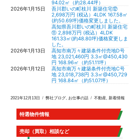
94.02㎡（約28.44坪）
2026年1月15日
吾川郡いの町枝川 新築住宅⑫
2,698万円 (税込）4LDK 167.58㎡
(約50.69坪)価格変更しました。
高知県吾川郡いの町枝川 新築住宅
⑪ 2,898万円 (税込）4LDK
161.33㎡(約48.80坪)価格変更しま
した。
2026年1月13日
高知市南万々建築条件付売地D号
地 23,021,460円 3.3㎡@450,430
円 168.96㎡（約51.11坪）
2026年1月12日
高知市南万々建築条件付売地C号
地 23,018,738円 3.3㎡@450,729
円 168.84㎡（約51.07坪）
2021年12月13日
弊社ブログ
,
お仕事の話
不動産
,
新着情報
特選物件情報
売却（買取）相談など