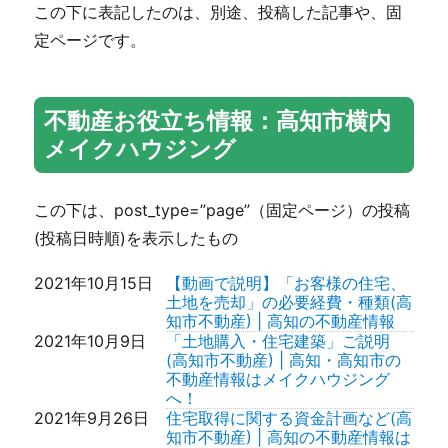
円（税込）3LDK96.31㎡（約
この下に表記したのは、別途、投稿した記事や、固
29.13坪）価格変更しました。
定ページです。
2026年7月28日
高知市旭町3丁目新築住宅 2,890
万円（税込）2SLDK64.02㎡（約
19.36坪）価格変更しました。
2026年7月27日
高知市長浜新築住宅 1,790万円
不動産お役立ち情報：高知市横内
（税込）4LDK 206.51㎡(約62.46
坪)価格変更しました。
メイクハウジング
2026年7月26日
高知市朝倉丙リフォーム済住宅
1,499万円（税込）3LDK 83.50㎡
（約25.25坪）
この下は、post_type=”page”（固定ページ）の投稿
2026年7月25日
高知市南万々新築住宅A号地 4,180
円 (税込) 3LDK141.19㎡（約42.71
(投稿日時順)を表示したもの
坪）動画アップしました。
2026年7月24日
高知市瀬戸西町3丁目 リフォーム
2021年10月15日
【動画で説明】「お客様の住宅、
済住宅 2,099万円(税込）6DK
土地を売却」の必要経費・種類(高
188.55㎡ (約57.03坪)
知市不動産) | 高知の不動産情報
2026年7月23日
高知市一宮中町3丁目リフォーム
2021年10月9日
「土地購入・住宅建築」ご説明
済住宅 2,199万円(税込）3LDK
(高知市不動産) | 高知・高知市の
100.84㎡ (約30.5坪)
不動産情報はメイクハウジング
2026年7月22日
高知市長浜売家・リフォーム住宅
へ！
1,380万円(税込） 4LDK 112.62㎡
2021年9月26日
住宅取得に関する資金計画など(高
(約34.06坪)価格変更しました。
知市不動産) | 高知の不動産情報は