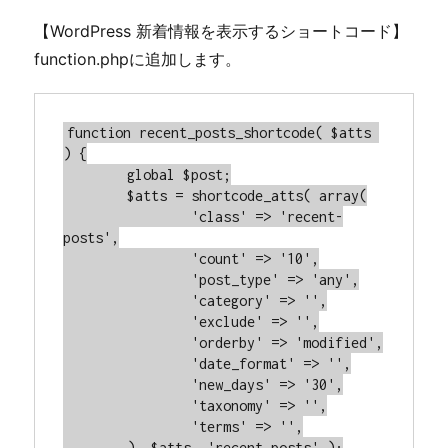
【WordPress 新着情報を表示するショートコード】
function.phpに追加します。
function recent_posts_shortcode( $atts 
) {

	global $post;

	$atts = shortcode_atts( array(

		'class' => 'recent-
posts',

		'count' => '10',

		'post_type' => 'any',

		'category' => '',

		'exclude' => '',

		'orderby' => 'modified',

		'date_format' => '',

		'new_days' => '30',

		'taxonomy' => '',

		'terms' => '',

	), $atts, 'recent_posts' );
