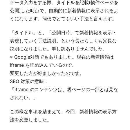
③3,098万円(税込）4LDK128.05
データ入力をする際、タイトルを記載(物件ページを
㎡ (約38.73坪)
公開)した時点で、自動的に新着情報に表示されるよ
2026年8月3日
高知市新田町新築住宅
NEW!
②3,398万円(税込）4LDK123.29
うになります。簡便でとてもいい手法と言えます。
㎡ (約37.29坪)
2026年8月2日
高知市北竹島町リフォーム済
NEW!
「タイトル」と、「公開日時」で新着情報を表示・
住宅 1,399万円（税込）3DK
76.04㎡(約23坪)
表現していく手法説明。という長たらしくも冗長な
高知市旭駅前町 新築住宅
NEW!
説明になりました。申し訳ありませんでした。
2,780万円(税込) 3LDK 76.64㎡
※ Google対策でもありました。現在の新着情報は
（約23.18坪）動画アップしまし
た。
iframe を埋め込んでいるので、
2026年8月1日
高知市潮見台1丁目 リフォー
NEW!
変更した方が好ましかったのです。
ム済住宅 2,599万円（税込）
3SLDK 166.06㎡（約50.23坪)
SEO 対策の意味：
2026年7月31日
高知市南万々新築住宅D号地
NEW!
「iframe のコンテンツは、親ページの一部とは見な
4,410万円 (税込) 3LDK168.96㎡
されない。」
（約51.11坪）写真更新しました。
2026年7月30日
高知市瀬戸東町3丁目新築住
NEW!
宅 ①2,798万円（税込)4LDK
この様な事項を踏まえて、今回、新着情報の表示方
128.83㎡ (約38.97坪) 価格変更し
法を変更しました。
ました。
2026年7月29日
高知市南金田新築住宅 ②3,290万