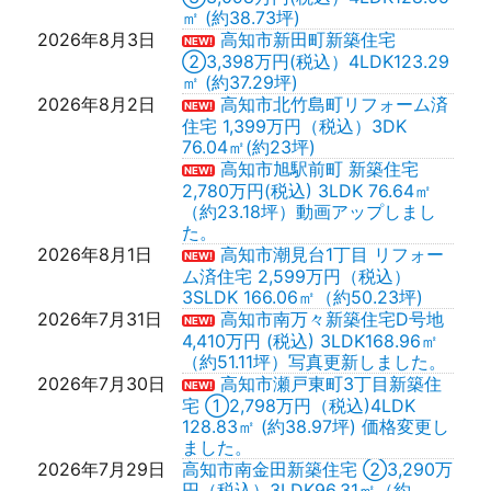
㎡ (約38.73坪)
2026年8月3日
高知市新田町新築住宅
NEW!
②3,398万円(税込）4LDK123.29
㎡ (約37.29坪)
2026年8月2日
高知市北竹島町リフォーム済
NEW!
住宅 1,399万円（税込）3DK
76.04㎡(約23坪)
高知市旭駅前町 新築住宅
NEW!
2,780万円(税込) 3LDK 76.64㎡
（約23.18坪）動画アップしまし
た。
2026年8月1日
高知市潮見台1丁目 リフォー
NEW!
ム済住宅 2,599万円（税込）
3SLDK 166.06㎡（約50.23坪)
2026年7月31日
高知市南万々新築住宅D号地
NEW!
4,410万円 (税込) 3LDK168.96㎡
（約51.11坪）写真更新しました。
2026年7月30日
高知市瀬戸東町3丁目新築住
NEW!
宅 ①2,798万円（税込)4LDK
128.83㎡ (約38.97坪) 価格変更し
ました。
2026年7月29日
高知市南金田新築住宅 ②3,290万
円（税込）3LDK96.31㎡（約